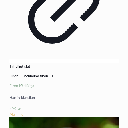
Tillfälligt slut
Fikon – Bornholmsfikon – L
Fikon köldtåliga
Härdig klassiker
495
kr
Mer info