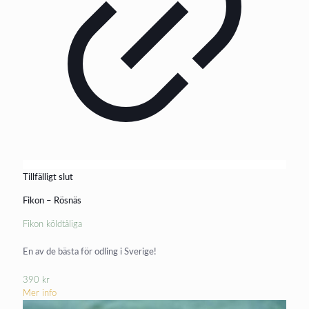
Tillfälligt slut
Fikon – Rösnäs
Fikon köldtåliga
En av de bästa för odling i Sverige!
390
kr
Mer info