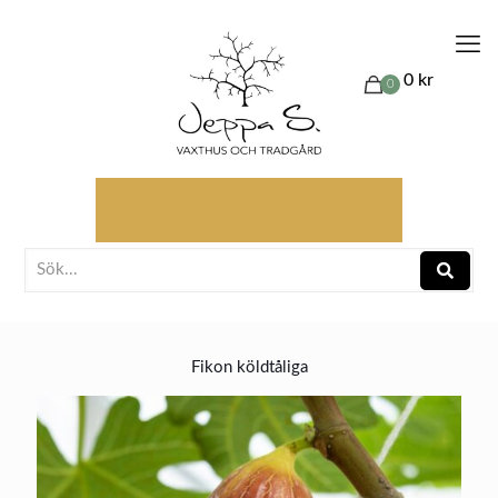
0 kr
0
Fikon köldtåliga