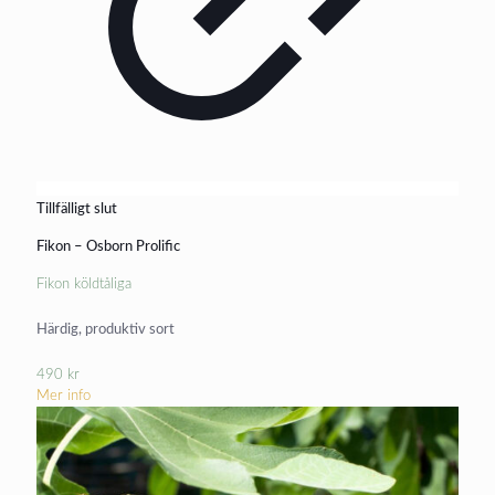
Tillfälligt slut
Fikon – Osborn Prolific
Fikon köldtåliga
Härdig, produktiv sort
490
kr
Mer info