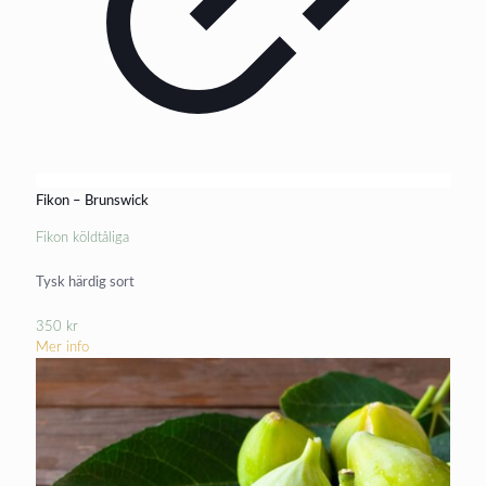
Fikon – Brunswick
Fikon köldtåliga
Tysk härdig sort
350
kr
Mer info