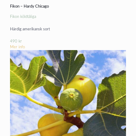
Fikon – Hardy Chicago
Fikon köldtåliga
Härdig amerikansk sort
490
kr
Mer info