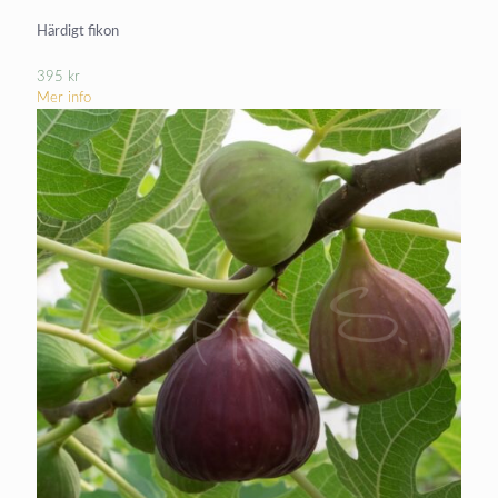
Härdigt fikon
395
kr
Mer info