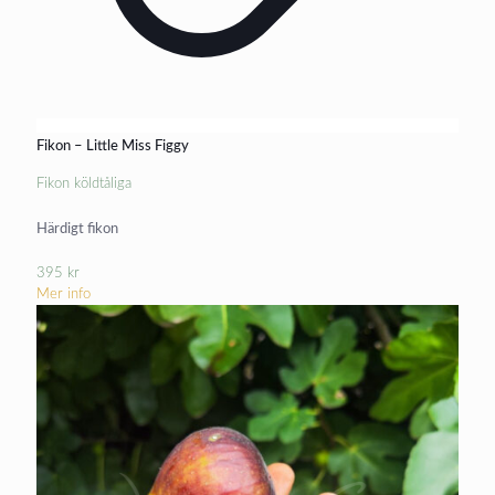
Fikon – Little Miss Figgy
Fikon köldtåliga
Härdigt fikon
395
kr
Mer info