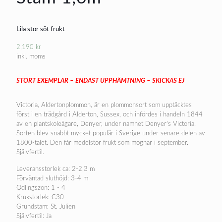
Lila stor söt frukt
2,190
kr
inkl. moms
STORT EXEMPLAR – ENDAST UPPHÄMTNING – SKICKAS EJ
Victoria, Aldertonplommon, är en plommonsort som upptäcktes
först i en trädgård i Alderton, Sussex, och infördes i handeln 1844
av en plantskoleägare, Denyer, under namnet Denyer’s Victoria.
Sorten blev snabbt mycket populär i Sverige under senare delen av
1800-talet. Den får medelstor frukt som mognar i september.
Självfertil.
Leveransstorlek ca: 2-2,3 m
Förväntad sluthöjd: 3-4 m
Odlingszon: 1 - 4
Krukstorlek: C30
Grundstam: St. Julien
Självfertil: Ja