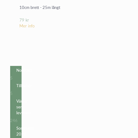
10cm brett - 25m långt
79
kr
Mer info
Nollfrakt
5
5
produkter
Tillbehör
5
5
produkter
Växter
sen
leverans
246
246
produkter
Sortiment
2026