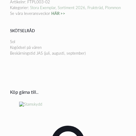
Artikelnr:
FTPL003-02
Kategorier:
Stora Exemplar
,
Sortiment 2026
,
Fruktträd
,
Plommon
Se våra leveransveckor
HÄR >>
SKÖTSELRÅD
Sol
Kogödsel på våren
Beskärningstid JAS (juli, augusti, september)
Köp gärna till..