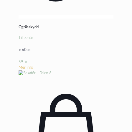
Ogrässkydd
Tillbehör
⌀ 60cm
59
kr
Mer info