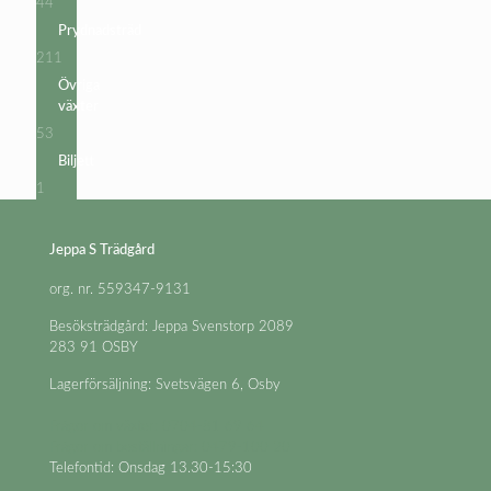
44
44
produkter
Prydnadsträd
211
211
produkter
Övriga
växter
53
53
produkter
Biljett
1
1
produkt
Jeppa S Trädgård
org. nr. 559347-9131
Besöksträdgård: Jeppa Svenstorp 2089
283 91 OSBY
Lagerförsäljning: Svetsvägen 6, Osby
Frågor om växter: 0704-81 69 64
Frågor om beställningar: 0479-100 20
Telefontid: Onsdag 13.30-15:30