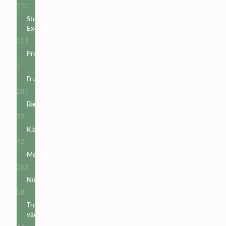
770
770
produkter
Stora
Exemplar
103
103
produkter
Presentkort
1
1
produkt
Fruktträd
287
287
produkter
Bärbuskar
77
77
produkter
Klätterväxter
53
53
produkter
Medelhavsväxter
263
263
produkter
Nötträd
58
58
produkter
Tropiska
växter