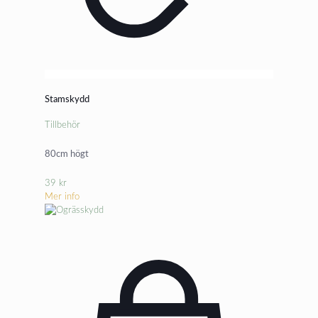
Stamskydd
Tillbehör
80cm högt
39
kr
Mer info