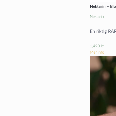
Nektarin – Bl
Nektarin
En riktig RA
1,490
kr
Mer info