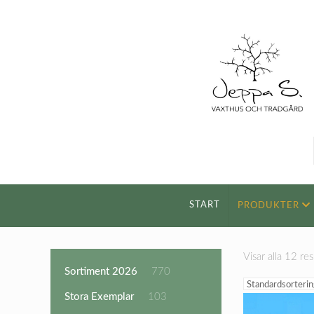
START
PRODUKTER
Visar alla 12 res
770
Sortiment 2026
770
produkter
103
Stora Exemplar
103
produkter