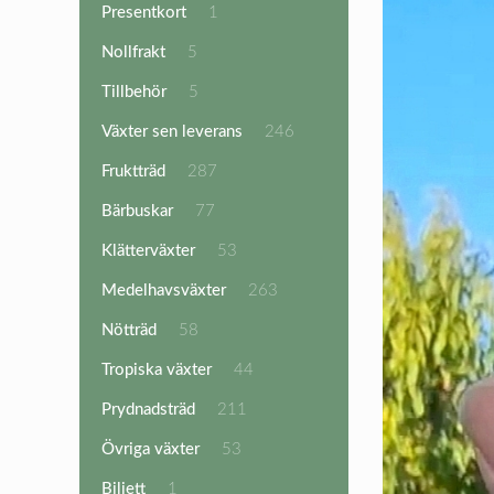
1
Presentkort
1
produkt
5
Nollfrakt
5
produkter
5
Tillbehör
5
produkter
246
Växter sen leverans
246
produkter
287
Fruktträd
287
produkter
77
Bärbuskar
77
produkter
53
Klätterväxter
53
produkter
263
Medelhavsväxter
263
produkter
58
Nötträd
58
produkter
44
Tropiska växter
44
produkter
211
Prydnadsträd
211
produkter
53
Övriga växter
53
produkter
1
Biljett
1