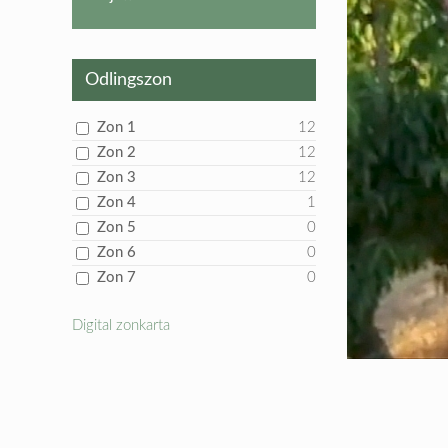
produkt
Odlingszon
Zon 1
12
Zon 2
12
Zon 3
12
Zon 4
1
Zon 5
0
Zon 6
0
Zon 7
0
Digital zonkarta