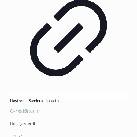
Havtorn – Sandora Hipparth
Övriga bärbuskar
Helt självfertil
390
kr