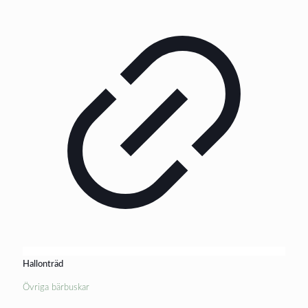
Hallonträd
Övriga bärbuskar