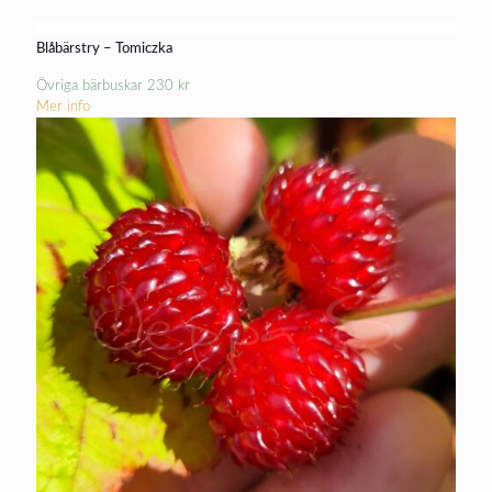
Blåbärstry – Tomiczka
Övriga bärbuskar
230
kr
Mer info