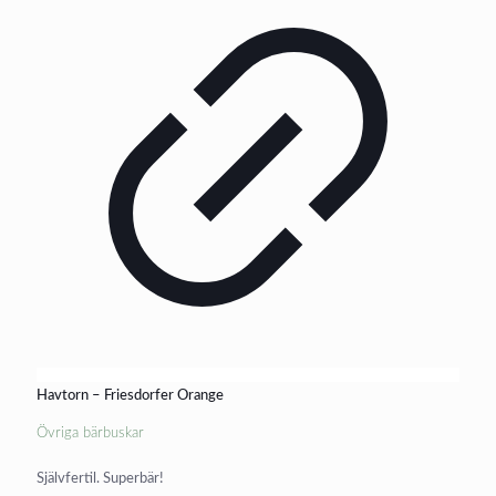
Havtorn – Friesdorfer Orange
Övriga bärbuskar
Självfertil. Superbär!