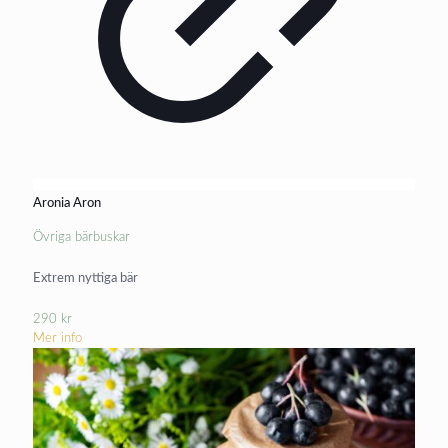
Aronia Aron
Övriga bärbuskar
Extrem nyttiga bär
290
kr
Mer info