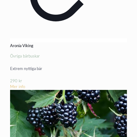
Aronia Viking
Övriga bärbuskar
Extrem nyttiga bär
290
kr
Mer info