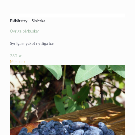
Blåbärstry – Siniczka
Övriga bärbuskar
Syrliga mycket nyttiga bär
230
kr
Mer info