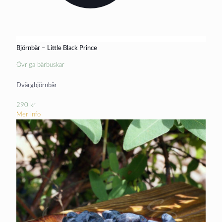
Björnbär – Little Black Prince
Övriga bärbuskar
Dvärgbjörnbär
290
kr
Mer info