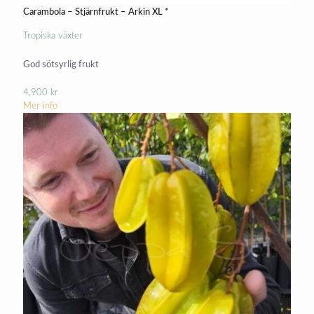
Carambola – Stjärnfrukt – Arkin XL *
Tropiska växter
God sötsyrlig frukt
4,900
kr
Mer info