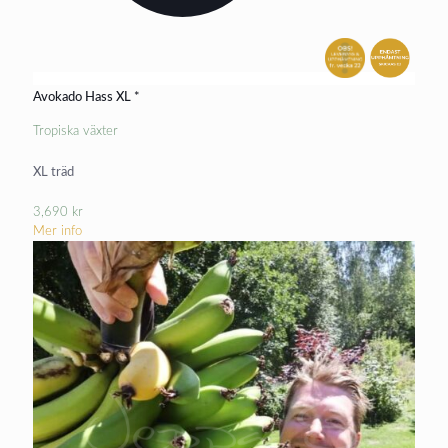
Avokado Hass XL *
Tropiska växter
XL träd
3,690
kr
Mer info