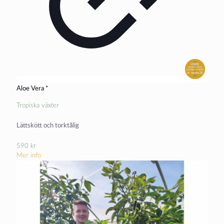
Aloe Vera *
Tropiska växter
Lättskött och torktålig
590
kr
Mer info