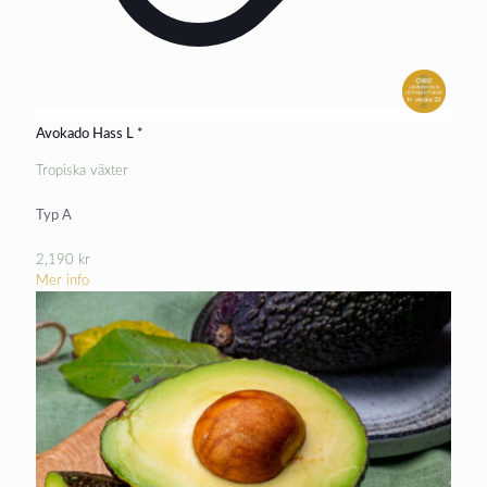
Avokado Hass L *
Tropiska växter
Typ A
2,190
kr
Mer info