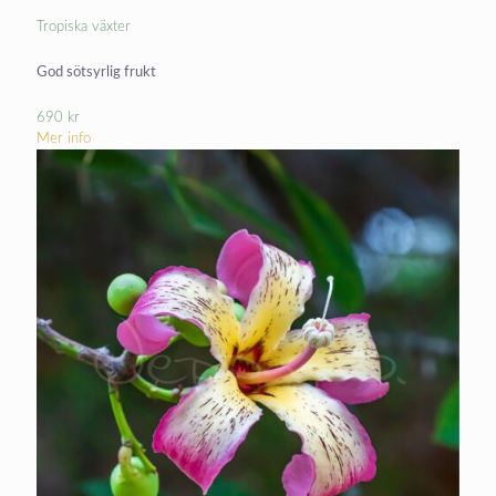
Tropiska växter
God sötsyrlig frukt
690
kr
Mer info