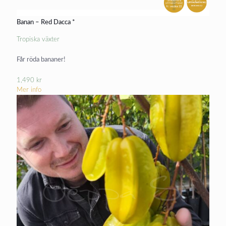
Banan – Red Dacca *
Tropiska växter
Får röda bananer!
1,490
kr
Mer info