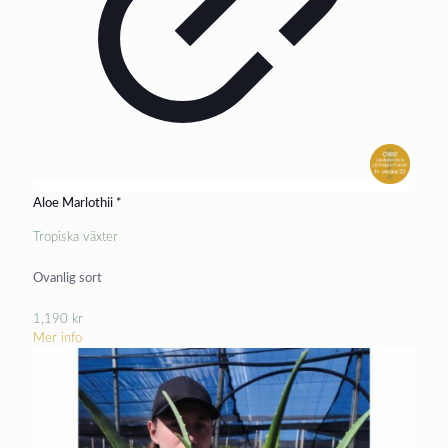
Aloe Marlothii *
Tropiska växter
Ovanlig sort
1,190
kr
Mer info