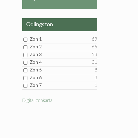
produkt
Odlingszon
Zon 1
69
Zon 2
65
Zon 3
53
Zon 4
31
Zon 5
8
Zon 6
3
Zon 7
1
Digital zonkarta