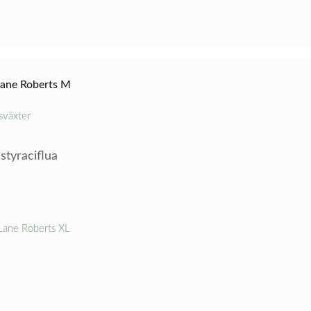
Lane Roberts M
sväxter
styraciflua