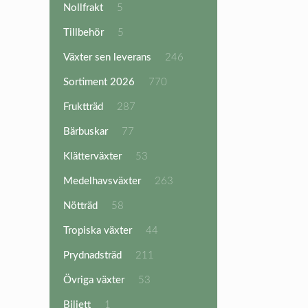
5
Nollfrakt
5
produkter
5
Tillbehör
5
produkter
246
Växter sen leverans
246
produkter
770
Sortiment 2026
770
produkter
287
Fruktträd
287
produkter
77
Bärbuskar
77
produkter
53
Klätterväxter
53
produkter
263
Medelhavsväxter
263
produkter
58
Nötträd
58
produkter
44
Tropiska växter
44
produkter
211
Prydnadsträd
211
produkter
53
Övriga växter
53
produkter
1
Biljett
1