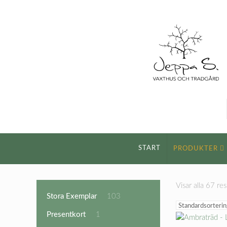
START
PRODUKTER
Visar alla 67 res
103
Stora Exemplar
103
produkter
1
Presentkort
1
produkt