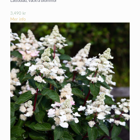
Lättodlad, vackra blommor
3,490
kr
Mer info