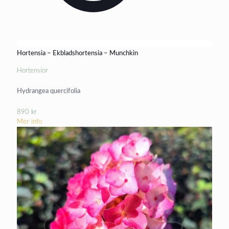
Hortensia – Ekbladshortensia – Munchkin
Hortensior
Hydrangea quercifolia
890
kr
Mer info