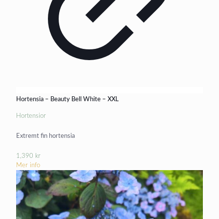
Hortensia – Beauty Bell White – XXL
Hortensior
Extremt fin hortensia
1,390
kr
Mer info