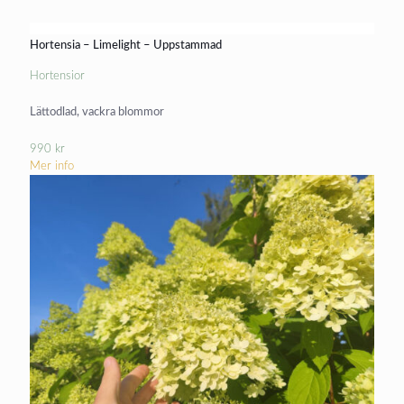
Hortensia – Limelight – Uppstammad
Hortensior
Lättodlad, vackra blommor
990
kr
Mer info