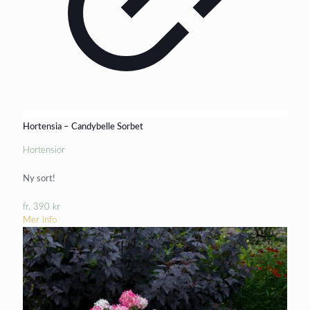
Hortensia – Candybelle Sorbet
Hortensior
Ny sort!
fr.
390
kr
Mer info