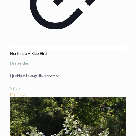
Hortensia – Blue Bird
Hortensior
Ljusblå till svagt lila blommor
290
kr
Mer info