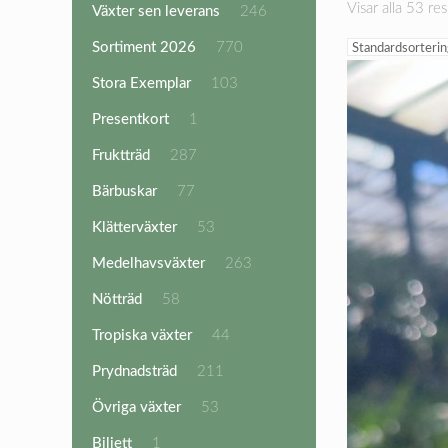
Visar alla 53 res
246
Växter sen leverans
246
produkter
770
Sortiment 2026
770
produkter
103
Stora Exemplar
103
produkter
1
Presentkort
1
produkt
287
Fruktträd
287
produkter
77
Bärbuskar
77
produkter
53
Klätterväxter
53
produkter
263
Medelhavsväxter
263
produkter
58
Nötträd
58
produkter
44
Tropiska växter
44
produkter
211
Prydnadsträd
211
produkter
53
Övriga växter
53
produkter
1
Biljett
1