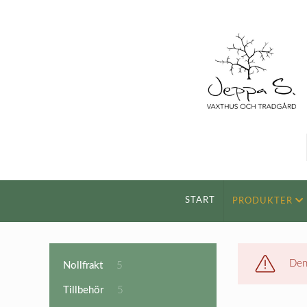
START
PRODUKTER
Den
5
Nollfrakt
5
produkter
5
Tillbehör
5
produkter