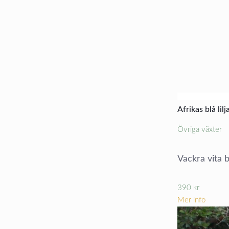
Afrikas blå lil
Övriga växter
Vackra vita 
390
kr
Mer info