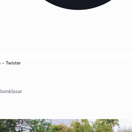
ja – Twister
blomklasar