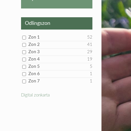
produkt
Odlingszon
Zon 1
52
Zon 2
41
Zon 3
29
Zon 4
19
Zon 5
5
Zon 6
1
Zon 7
1
Digital zonkarta