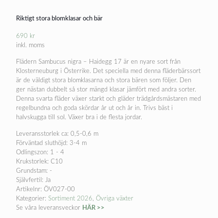
Riktigt stora blomklasar och bär
690
kr
inkl. moms
Flädern Sambucus nigra – Haidegg 17 är en nyare sort från
Klosterneuburg i Österrike. Det speciella med denna fläderbärssort
är de väldigt stora blomklasarna och stora bären som följer. Den
ger nästan dubbelt så stor mängd klasar jämfört med andra sorter.
Denna svarta fläder växer starkt och gläder trädgårdsmästaren med
regelbundna och goda skördar år ut och år in. Trivs bäst i
halvskugga till sol. Växer bra i de flesta jordar.
Leveransstorlek ca: 0,5-0,6 m
Förväntad sluthöjd: 3-4 m
Odlingszon: 1 - 4
Krukstorlek: C10
Grundstam: -
Självfertil: Ja
Artikelnr:
ÖV027-00
Kategorier:
Sortiment 2026
,
Övriga växter
Se våra leveransveckor
HÄR >>