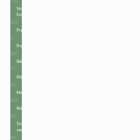
770
770
produkter
Stora
Exemplar
103
103
produkter
Presentkort
1
1
produkt
Fruktträd
287
287
produkter
Bärbuskar
77
77
produkter
Klätterväxter
53
53
produkter
Medelhavsväxter
263
263
produkter
Nötträd
58
58
produkter
Tropiska
växter
44
44