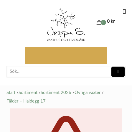
0 kr
0
Start
/
Sortiment
/
Sortiment 2026
/
Övriga växter
/
Fläder – Haidegg 17