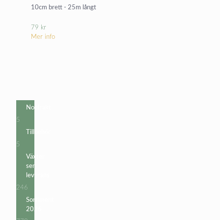
10cm brett - 25m långt
79
kr
Mer info
Nollfrakt
5
5
produkter
Tillbehör
5
5
produkter
Växter
sen
leverans
246
246
produkter
Sortiment
2026