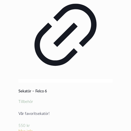
Sekatör – Felco 6
Tillbehör
Vår favoritsekatör!
550
kr