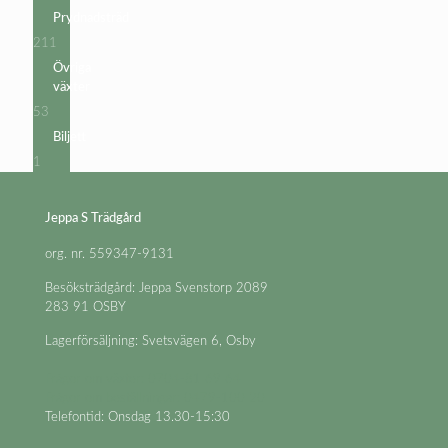
produkter
Prydnadsträd
211
211
produkter
Övriga
växter
53
53
produkter
Biljett
1
1
produkt
Jeppa S Trädgård
org. nr. 559347-9131
Besöksträdgård: Jeppa Svenstorp 2089
283 91 OSBY
Lagerförsäljning: Svetsvägen 6, Osby
Frågor om växter: 0704-81 69 64
Frågor om beställningar: 0479-100 20
Telefontid: Onsdag 13.30-15:30