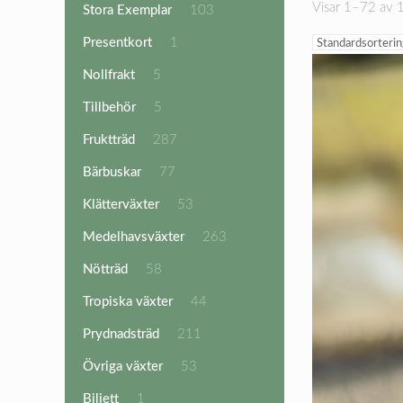
Visar 1–72 av 1
103
Stora Exemplar
103
produkter
1
Presentkort
1
produkt
5
Nollfrakt
5
produkter
5
Tillbehör
5
produkter
287
Fruktträd
287
produkter
77
Bärbuskar
77
produkter
53
Klätterväxter
53
produkter
263
Medelhavsväxter
263
produkter
58
Nötträd
58
produkter
44
Tropiska växter
44
produkter
211
Prydnadsträd
211
produkter
53
Övriga växter
53
produkter
1
Biljett
1