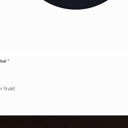
bal *
r frukt