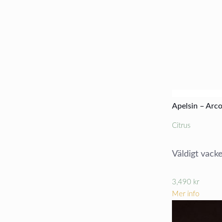
Apelsin – Arco
Citrus
Väldigt vacke
3,490
kr
Mer info