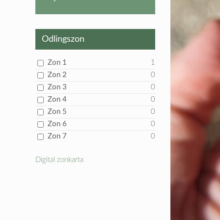
produkt
Odlingszon
Zon 1
1
Zon 2
0
Zon 3
0
Zon 4
0
Zon 5
0
Zon 6
0
Zon 7
0
Digital zonkarta