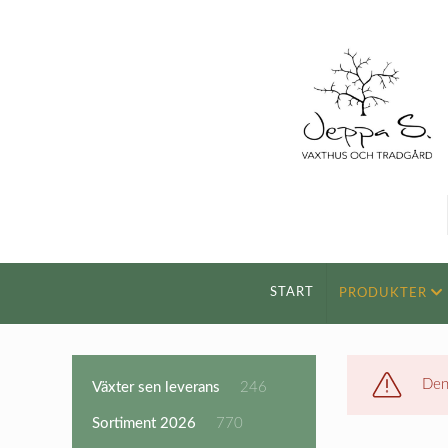
START
PRODUKTER
Den
246
Växter sen leverans
246
produkter
770
Sortiment 2026
770
produkter