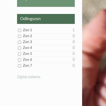
produkt
Odlingszon
Zon 1
1
Zon 2
0
Zon 3
0
Zon 4
0
Zon 5
0
Zon 6
0
Zon 7
0
Digital zonkarta