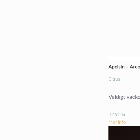
Apelsin – Arco
Citrus
Väldigt vacke
3,490
kr
Mer info