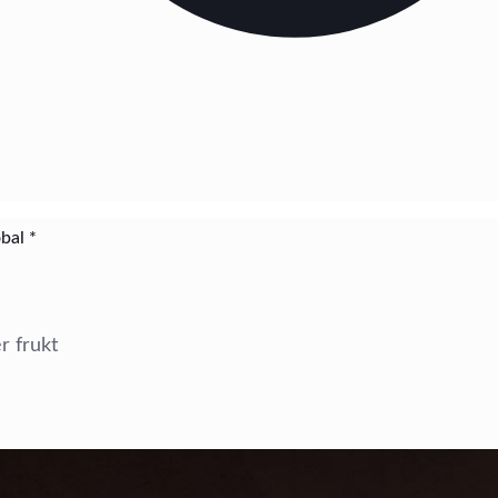
bal *
r frukt