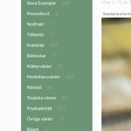
Visar 1–72 av 1
103
Stora Exemplar
103
produkter
1
Presentkort
1
produkt
5
Nollfrakt
5
produkter
5
Tillbehör
5
produkter
287
Fruktträd
287
produkter
77
Bärbuskar
77
produkter
53
Klätterväxter
53
produkter
263
Medelhavsväxter
263
produkter
58
Nötträd
58
produkter
44
Tropiska växter
44
produkter
211
Prydnadsträd
211
produkter
53
Övriga växter
53
produkter
1
Biljett
1