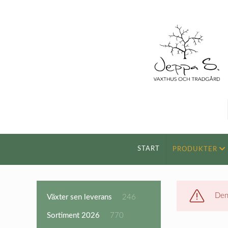
START
PRODUKTER
Den
246
Växter sen leverans
246
produkter
770
Sortiment 2026
770
produkter