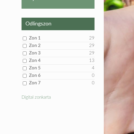
produkt
Odlingszon
Zon 1
29
Zon 2
29
Zon 3
29
Zon 4
13
Zon 5
4
Zon 6
0
Zon 7
0
Digital zonkarta