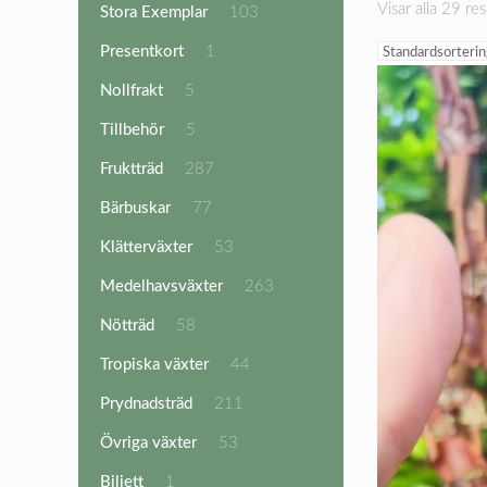
Visar alla 29 res
103
Stora Exemplar
103
produkter
1
Presentkort
1
produkt
5
Nollfrakt
5
produkter
5
Tillbehör
5
produkter
287
Fruktträd
287
produkter
77
Bärbuskar
77
produkter
53
Klätterväxter
53
produkter
263
Medelhavsväxter
263
produkter
58
Nötträd
58
produkter
44
Tropiska växter
44
produkter
211
Prydnadsträd
211
produkter
53
Övriga växter
53
produkter
1
Biljett
1