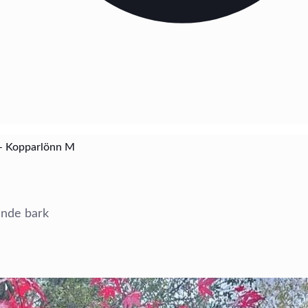
 – Kopparlönn M
ande bark