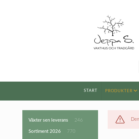
START
PRODUKTER
Den
246
Växter sen leverans
246
produkter
770
Sortiment 2026
770
produkter