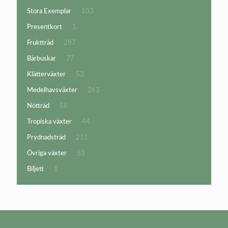
produkter
103
Stora Exemplar
103
produkter
1
Presentkort
1
produkt
287
Fruktträd
287
produkter
77
Bärbuskar
77
produkter
53
Klätterväxter
53
produkter
263
Medelhavsväxter
263
produkter
58
Nötträd
58
produkter
44
Tropiska växter
44
produkter
211
Prydnadsträd
211
produkter
53
Övriga växter
53
produkter
1
Biljett
1
produkt