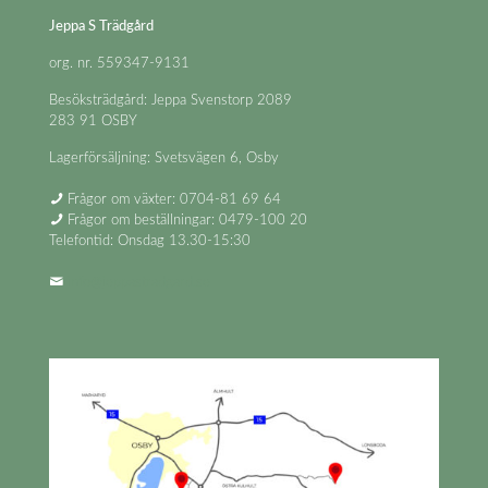
Jeppa S Trädgård
org. nr. 559347-9131
Besöksträdgård: Jeppa Svenstorp 2089
283 91 OSBY
Lagerförsäljning: Svetsvägen 6, Osby
Frågor om växter: 0704-81 69 64
Frågor om beställningar: 0479-100 20
Telefontid: Onsdag 13.30-15:30
info@jeppastradgard.se