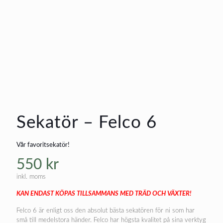
Sekatör – Felco 6
Vår favoritsekatör!
550
kr
inkl. moms
KAN ENDAST KÖPAS TILLSAMMANS MED TRÄD OCH VÄXTER!
Felco 6 är enligt oss den absolut bästa sekatören för ni som har
små till medelstora händer. Felco har högsta kvalitet på sina verktyg