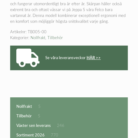
och fungerar utomordentligt bra år efter år. Skärpan håller också
extremt bra och oftast vässar vi på Jeppa S våra Felco bara
vartannat år. Denna modell kombinerar exceptionell ergonomi med
en komfort som möjliggör högsta snittkvalitet varje gång.
Artikelnr:
TB005-00
Kategorier:
Nollfrakt
,
Tillbehör
Se våra leveransveckor
HÄR >>
5
Nollfrakt
5
produkter
5
Tillbehör
5
produkter
246
Växter sen leverans
246
produkter
770
Sortiment 2026
770