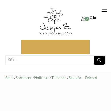
0 kr
0
Start
/
Sortiment
/
Nollfrakt
/
Tillbehör
/
Sekatör – Felco 6