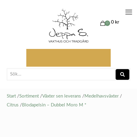
0 kr
0
Start
/
Sortiment
/
Växter sen leverans
/
Medelhavsväxter
/
Citrus
/
Blodapelsin – Dubbel Moro M *