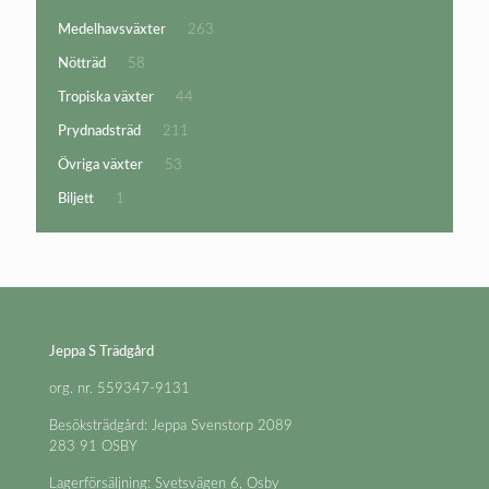
produkter
263
Medelhavsväxter
263
produkter
58
Nötträd
58
produkter
44
Tropiska växter
44
produkter
211
Prydnadsträd
211
produkter
53
Övriga växter
53
produkter
1
Biljett
1
produkt
Jeppa S Trädgård
org. nr. 559347-9131
Besöksträdgård: Jeppa Svenstorp 2089
283 91 OSBY
Lagerförsäljning: Svetsvägen 6, Osby