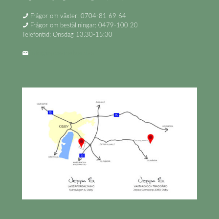
Frågor om växter: 0704-81 69 64
Frågor om beställningar: 0479-100 20
Telefontid: Onsdag 13.30-15:30
info@jeppastradgard.se