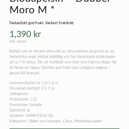
Moro M *
Fantastiskt god frukt. Vackert fruktkött
1,390
kr
inkl. moms
Raritet som är mycket eftersökt av citrussamlare på grund av sin
fantastiska smak. Hyfsat köldtålig och har klarat korta köldknäppar
på ca 7-8 minus. Får ett fruktkött som med sina rödrosa färger får
de flesta att häpna. Oerhört god frukt som vanligtvis mognar i
januari till februari.
Leveransstorlek ca: 1,4-1,6 m
Förväntad sluthöjd: 1,5-3 m
Odlingszon: -
Krukstorlek: C12
Grundstam: Swingle
Självfertil: Ja
Artikelnr:
AAMHC016-00
Kategorier:
Växter sen leverans
,
Citrus
,
Medelhavsväxter