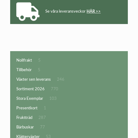
Se våra leveransveckor
HÄR >>
5
Nollfrakt
5
produkter
5
Tillbehör
5
produkter
246
Växter sen leverans
246
produkter
770
Sortiment 2026
770
produkter
103
Stora Exemplar
103
produkter
1
Presentkort
1
produkt
287
Fruktträd
287
produkter
77
Bärbuskar
77
produkter
53
Klätterväxter
53