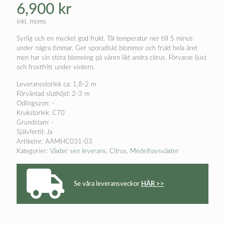
6,900
kr
inkl. moms
Syrlig och en mycket god frukt. Tål temperatur ner till 5 minus
under några timmar. Ger sporadiskt blommor och frukt hela året
men har sin stora blomning på våren likt andra citrus. Förvaras ljust
och frostfritt under vintern.
Leveransstorlek ca: 1,8-2 m
Förväntad sluthöjd: 2-3 m
Odlingszon: -
Krukstorlek: C70
Grundstam: -
Självfertil: Ja
Artikelnr:
AAMHC031-03
Kategorier:
Växter sen leverans
,
Citrus
,
Medelhavsväxter
Se våra leveransveckor
HÄR >>