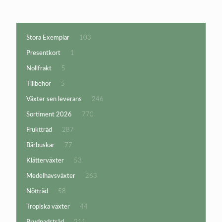
103
Stora Exemplar
103
produkter
1
Presentkort
1
produkt
5
Nollfrakt
5
produkter
5
Tillbehör
5
produkter
246
Växter sen leverans
246
produkter
770
Sortiment 2026
770
produkter
287
Fruktträd
287
produkter
77
Bärbuskar
77
produkter
53
Klätterväxter
53
produkter
263
Medelhavsväxter
263
produkter
58
Nötträd
58
produkter
44
Tropiska växter
44
produkter
211