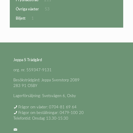
Prydnadsträd
211
produkter
53
Övriga växter
53
produkter
1
Biljett
1
produkt
Jeppa S Trädgård
org. nr. 559347-9131
Besöksträdgård: Jeppa Svenstorp 2089
283 91 OSBY
Lagerförsäljning: Svetsvägen 6, Osby
Frågor om växter: 0704-81 69 64
Frågor om beställningar: 0479-100 20
Telefontid: Onsdag 13.30-15:30
info@jeppastradgard.se