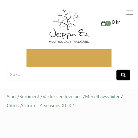
0 kr
0
Start
/
Sortiment
/
Växter sen leverans
/
Medelhavsväxter
/
Citrus
/
Citron – 4 seasons XL 3 *