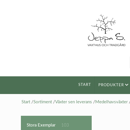
START
PRODUKTER
Start
/
Sortiment
/
Växter sen leverans
/
Medelhavsväxter
103
Stora Exemplar
103