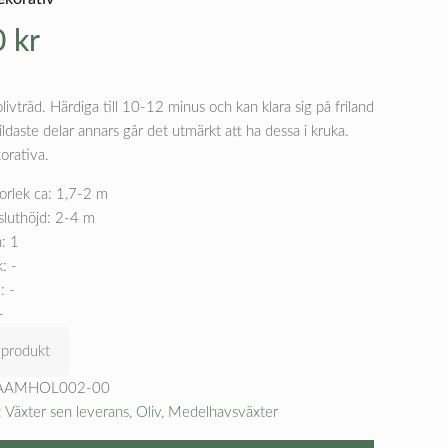
0
kr
olivträd. Härdiga till 10-12 minus och kan klara sig på friland
ildaste delar annars går det utmärkt att ha dessa i kruka.
orativa.
orlek ca: 1,7-2 m
sluthöjd: 2-4 m
: 1
: -
: -
-
 produkt
AAMHOL002-00
:
Växter sen leverans
,
Oliv
,
Medelhavsväxter