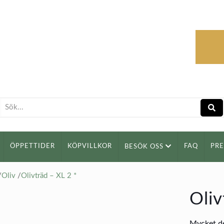
ÖPPETTIDER
KÖPVILLKOR
FAQ
PR
BESÖK OSS
/
Oliv
/
Olivträd – XL 2 *
Oliv
Mycket de