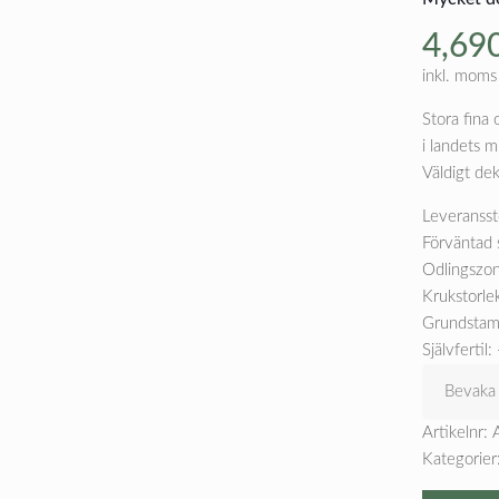
4,69
inkl. moms
Stora fina 
i landets m
Väldigt dek
Leveransst
Förväntad 
Odlingszon
Krukstorlek
Grundstam
Självfertil: 
Bevaka
Artikelnr:
Kategorier