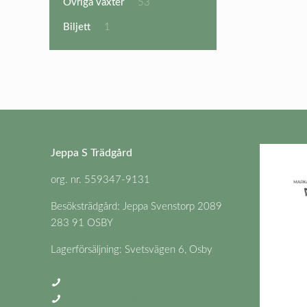
53
Övriga växter
53
produkter
1
Biljett
1
produkt
Jeppa S Trädgård
org. nr. 559347-9131
Besöksträdgård: Jeppa Svenstorp 2089
283 91 OSBY
Lagerförsäljning: Svetsvägen 6, Osby
Frågor om växter: 0704-81 69 64
Frågor om beställningar: 0479-100 20