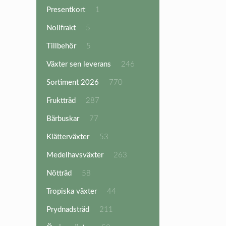
produkter
1
Presentkort
1
produkt
5
Nollfrakt
5
produkter
5
Tillbehör
5
produkter
246
Växter sen leverans
246
produkter
770
Sortiment 2026
770
produkter
287
Fruktträd
287
produkter
77
Bärbuskar
77
produkter
53
Klätterväxter
53
produkter
263
Medelhavsväxter
263
produkter
58
Nötträd
58
produkter
44
Tropiska växter
44
produkter
211
Prydnadsträd
211
produkter