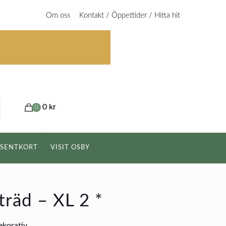
Om oss
Kontakt / Öppettider / Hitta hit
0 kr
0
ESENTKORT
VISIT OSBY
träd – XL 2 *
korativ