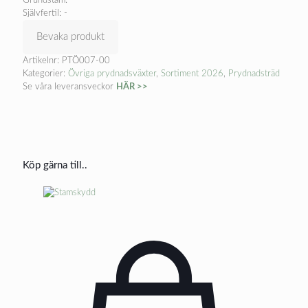
Grundstam: -
Självfertil: -
Bevaka produkt
Artikelnr:
PTÖ007-00
Kategorier:
Övriga prydnadsväxter
,
Sortiment 2026
,
Prydnadsträd
Se våra leveransveckor
HÄR >>
Köp gärna till..