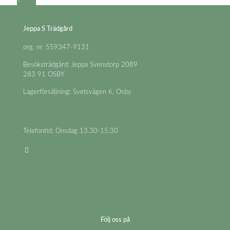
1
produkt
Jeppa S Trädgård
org. nr. 559347-9131
Besöksträdgård: Jeppa Svenstorp 2089
283 91 OSBY
Lagerförsäljning: Svetsvägen 6, Osby
Frågor om växter: 0704-81 69 64
Frågor om beställningar: 0479-100 20
Telefontid: Onsdag 13.30-15:30
info@jeppastradgard.se
Följ oss på