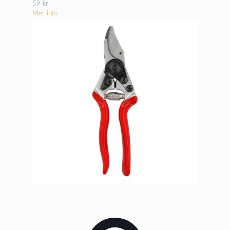
59
kr
Mer info