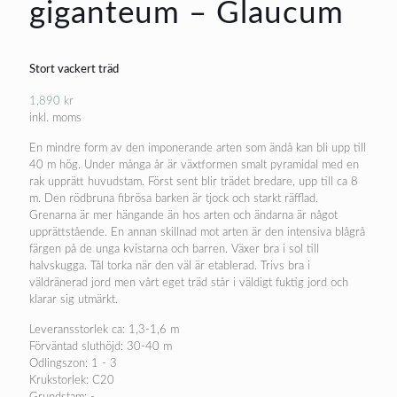
giganteum – Glaucum
Stort vackert träd
1,890
kr
inkl. moms
En mindre form av den imponerande arten som ändå kan bli upp till
40 m hög. Under många år är växtformen smalt pyramidal med en
rak upprätt huvudstam. Först sent blir trädet bredare, upp till ca 8
m. Den rödbruna fibrösa barken är tjock och starkt räfflad.
Grenarna är mer hängande än hos arten och ändarna är något
upprättstående. En annan skillnad mot arten är den intensiva blågrå
färgen på de unga kvistarna och barren. Växer bra i sol till
halvskugga. Tål torka när den väl är etablerad. Trivs bra i
väldränerad jord men vårt eget träd står i väldigt fuktig jord och
klarar sig utmärkt.
Leveransstorlek ca: 1,3-1,6 m
Förväntad sluthöjd: 30-40 m
Odlingszon: 1 - 3
Krukstorlek: C20