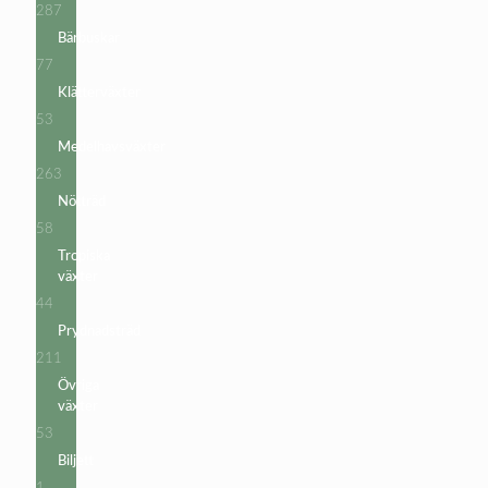
287
287
produkter
Bärbuskar
77
77
produkter
Klätterväxter
53
53
produkter
Medelhavsväxter
263
263
produkter
Nötträd
58
58
produkter
Tropiska
växter
44
44
produkter
Prydnadsträd
211
211
produkter
Övriga
växter
53
53
produkter
Biljett
1