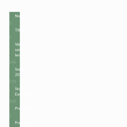
Nollfrakt
5
5
produkter
Tillbehör
5
5
produkter
Växter
sen
leverans
246
246
produkter
Sortiment
2026
770
770
produkter
Stora
Exemplar
103
103
produkter
Presentkort
1
1
produkt
Fruktträd