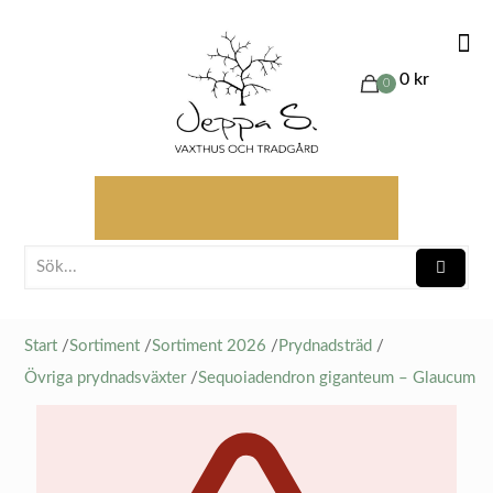
0 kr
0
Start
/
Sortiment
/
Sortiment 2026
/
Prydnadsträd
/
Övriga prydnadsväxter
/
Sequoiadendron giganteum – Glaucum