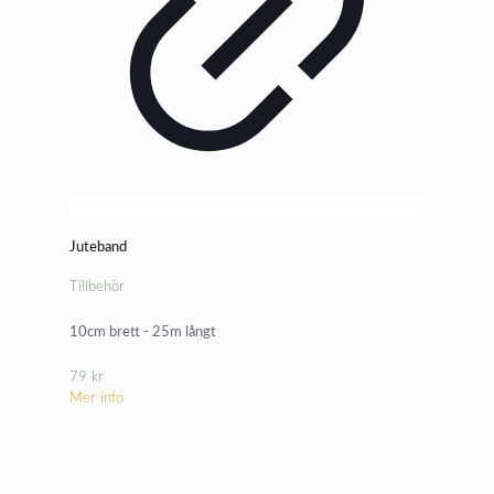
Juteband
Tillbehör
10cm brett - 25m långt
79
kr
Mer info