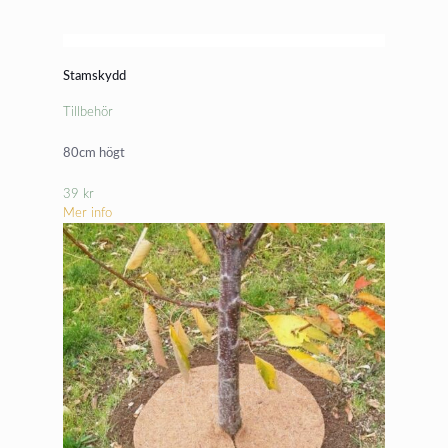
Stamskydd
Tillbehör
80cm högt
39
kr
Mer info