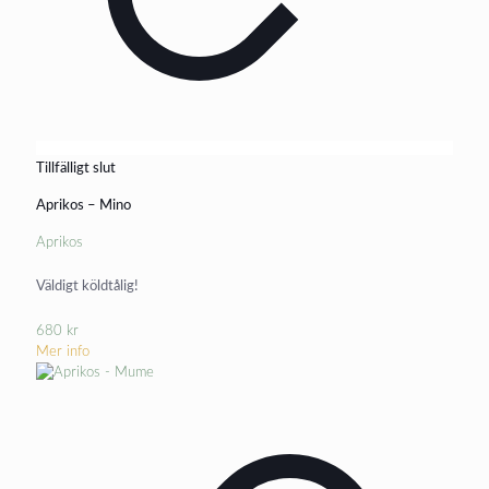
Tillfälligt slut
Aprikos – Mino
Aprikos
Väldigt köldtålig!
680
kr
Mer info