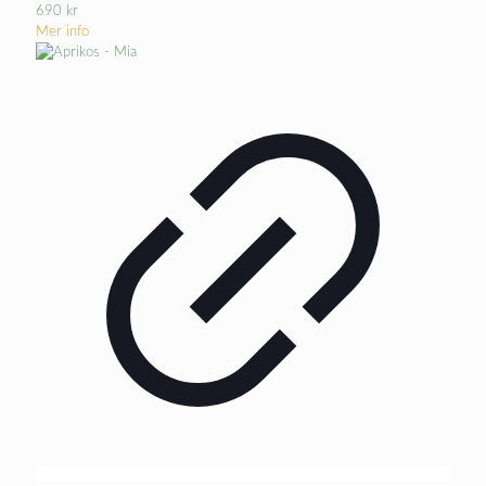
690
kr
Mer info