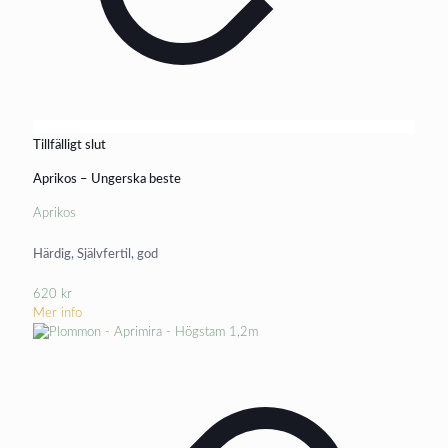
Tillfälligt slut
Aprikos – Ungerska beste
Aprikos
Härdig, Självfertil, god
620
kr
Mer info