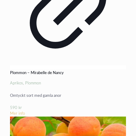
Plommon – Mirabelle de Nancy
Aprikos
,
Plommon
Omtyckt sort med gamla anor
590
kr
Mer info