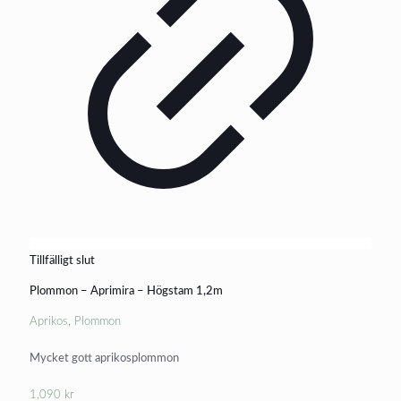
Tillfälligt slut
Plommon – Aprimira – Högstam 1,2m
Aprikos
,
Plommon
Mycket gott aprikosplommon
1,090
kr