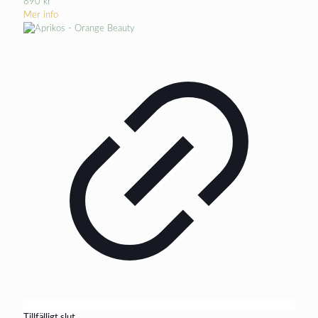
890
kr
Mer info
Tillfälligt slut