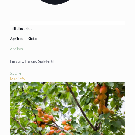
Tillfälligt slut
Aprikos – Kioto
Aprikos
Fin sort. Härdig. Självfertil
520
kr
Mer info