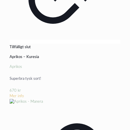
Tillfälligt slut
Aprikos – Kuresia
Aprikos
Superbra tysk sort!
670
kr
Mer info