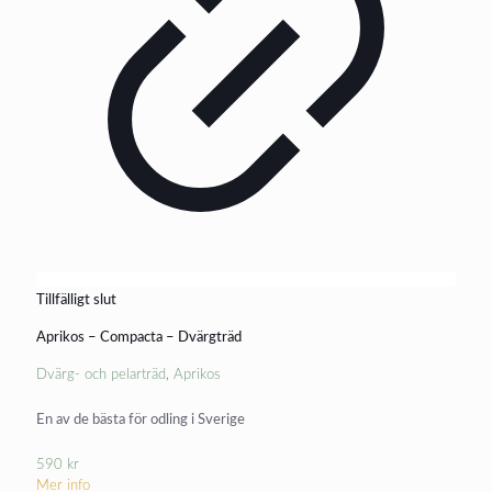
Tillfälligt slut
Aprikos – Compacta – Dvärgträd
Dvärg- och pelarträd
,
Aprikos
En av de bästa för odling i Sverige
590
kr
Mer info