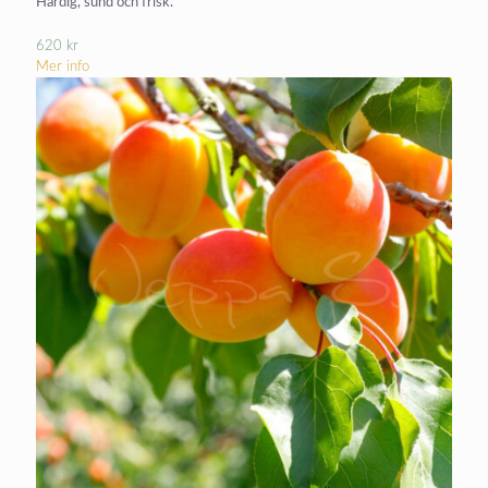
Härdig, sund och frisk.
620
kr
Mer info