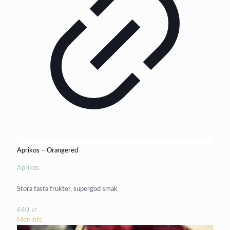
Aprikos – Orangered
Aprikos
Stora fasta frukter, supergod smak
640
kr
Mer info