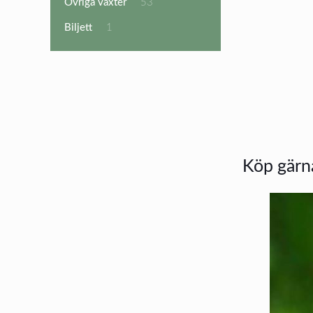
53
Övriga växter
53
produkter
1
Biljett
1
produkt
Köp gärna 