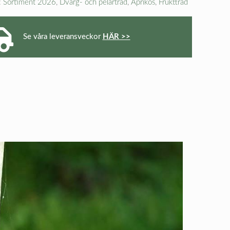
:
Sortiment 2026
,
Dvärg- och pelarträd
,
Aprikos
,
Fruktträd
Se våra leveransveckor
HÄR >>