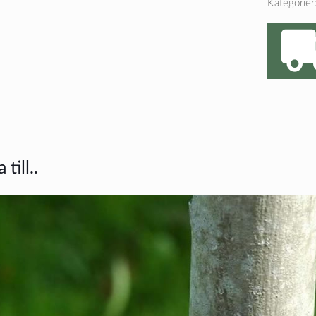
Kategorier
till..