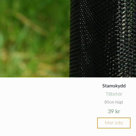
Stamskydd
Tillbehör
80cm högt
39
kr
Mer info