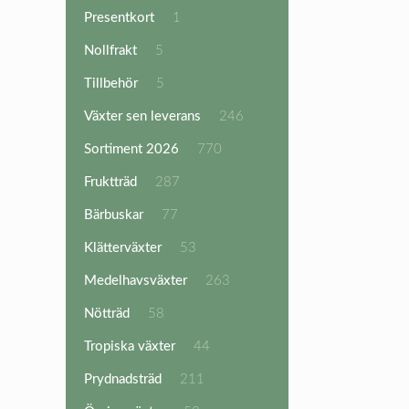
produkter
1
Presentkort
1
produkt
5
Nollfrakt
5
produkter
5
Tillbehör
5
produkter
246
Växter sen leverans
246
produkter
770
Sortiment 2026
770
produkter
287
Fruktträd
287
produkter
77
Bärbuskar
77
produkter
53
Klätterväxter
53
produkter
263
Medelhavsväxter
263
produkter
58
Nötträd
58
produkter
44
Tropiska växter
44
produkter
211
Prydnadsträd
211
produkter