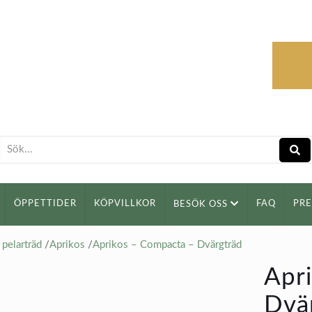
ÖPPETTIDER
KÖPVILLKOR
FAQ
PR
BESÖK OSS
pelarträd
/
Aprikos
/
Aprikos – Compacta – Dvärgträd
Apr
Dvä