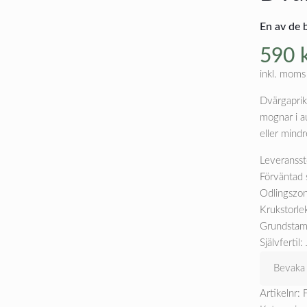
En av de b
590
inkl. moms
Dvärgaprik
mognar i au
eller mindr
Leveransst
Förväntad 
Odlingszon
Krukstorle
Grundstam
Självfertil: 
Bevaka
Artikelnr: