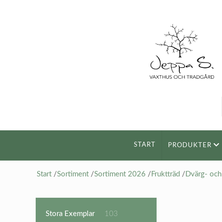
START
PRODUKTER
Start
/
Sortiment
/
Sortiment 2026
/
Fruktträd
/
Dvärg- och 
103
Stora Exemplar
103