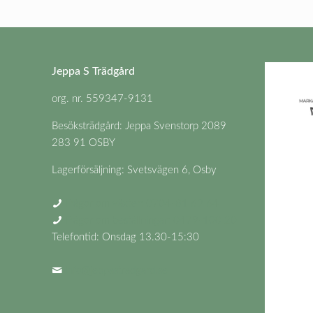
Jeppa S Trädgård
org. nr. 559347-9131
Besöksträdgård: Jeppa Svenstorp 2089
283 91 OSBY
Lagerförsäljning: Svetsvägen 6, Osby
Frågor om växter: 0704-81 69 64
Frågor om beställningar: 0479-100 20
Telefontid: Onsdag 13.30-15:30
info@jeppastradgard.se