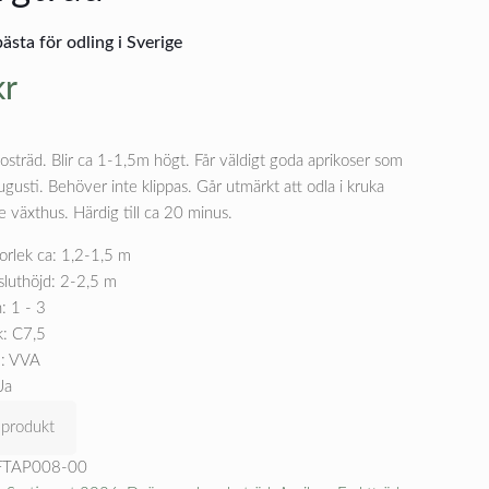
ästa för odling i Sverige
kr
osträd. Blir ca 1-1,5m högt. Får väldigt goda aprikoser som
gusti. Behöver inte klippas. Går utmärkt att odla i kruka
e växthus. Härdig till ca 20 minus.
orlek ca: 1,2-1,5 m
sluthöjd: 2-2,5 m
: 1 - 3
k: C7,5
: VVA
Ja
 produkt
FTAP008-00