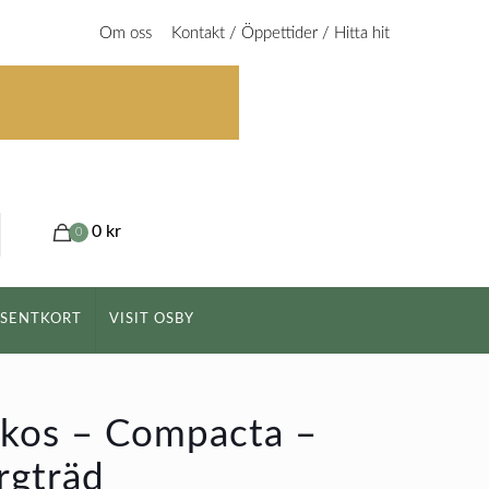
Om oss
Kontakt / Öppettider / Hitta hit
0 kr
0
ESENTKORT
VISIT OSBY
ikos – Compacta –
rgträd