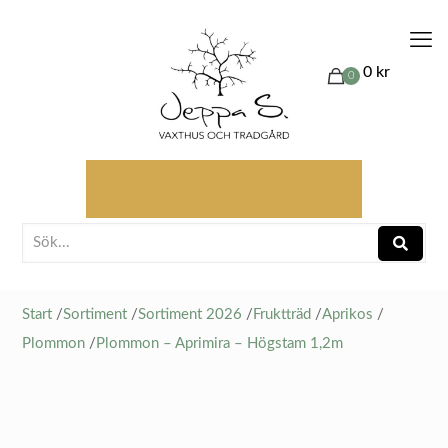
0 kr
0
Start
/
Sortiment
/
Sortiment 2026
/
Fruktträd
/
Aprikos
/
Plommon
/
Plommon – Aprimira – Högstam 1,2m