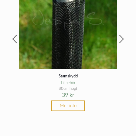
Stamskydd
Tillbehör
80cm högt
39
kr
Mer info