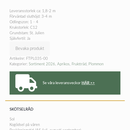
Leveransstorlek ca: 1,8-2 m
Förväntad sluthöjd: 3-4 m
Odlingszon: 1 - 4
Krukstorlek: C12
Grundstam: St. Julien
Självfertil: Ja
Bevaka produkt
Artikelnr:
FTPL035-00
Kategorier:
Sortiment 2026
,
Aprikos
,
Fruktträd
,
Plommon
Se våra leveransveckor
HÄR >>
SKÖTSELRÅD
Sol
Kogödsel på våren