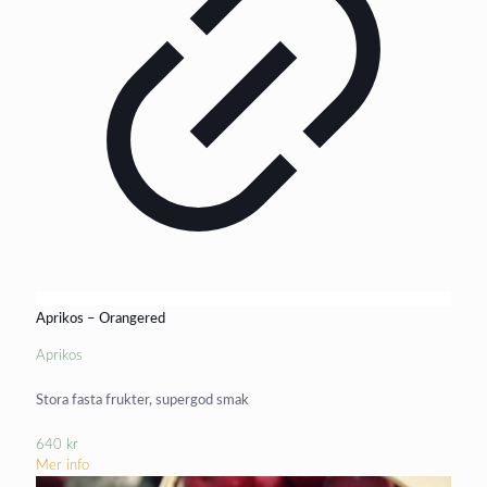
Aprikos – Orangered
Aprikos
Stora fasta frukter, supergod smak
640
kr
Mer info