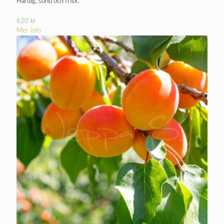
Härdig, sund och frisk.
620
kr
Mer info