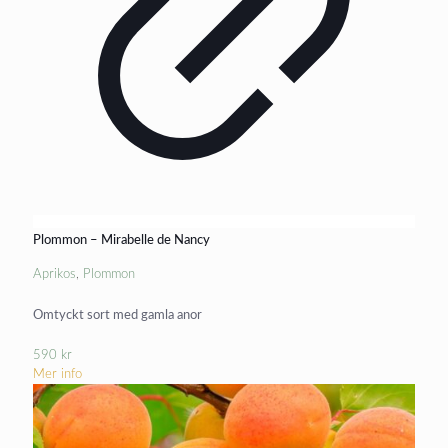
Plommon – Mirabelle de Nancy
Aprikos
,
Plommon
Omtyckt sort med gamla anor
590
kr
Mer info