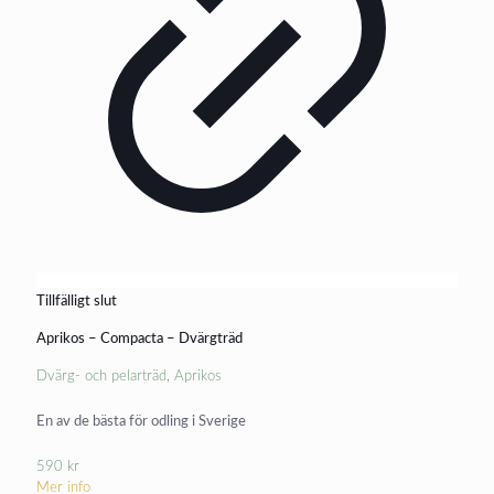
Tillfälligt slut
Aprikos – Compacta – Dvärgträd
Dvärg- och pelarträd
,
Aprikos
En av de bästa för odling i Sverige
590
kr
Mer info