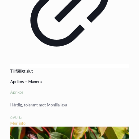
Tillfälligt slut
Aprikos – Manera
Aprikos
Härdig, tolerant mot Monilia laxa
690
kr
Mer info