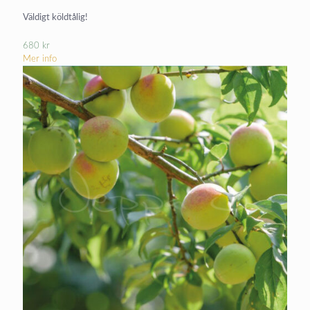
Väldigt köldtålig!
680
kr
Mer info