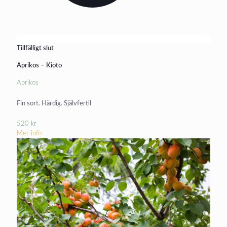
Tillfälligt slut
Aprikos – Kioto
Aprikos
Fin sort. Härdig. Självfertil
520
kr
Mer info