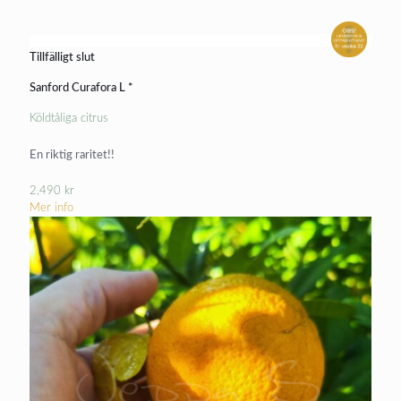
Tillfälligt slut
Sanford Curafora L *
Köldtåliga citrus
En riktig raritet!!
2,490
kr
Mer info