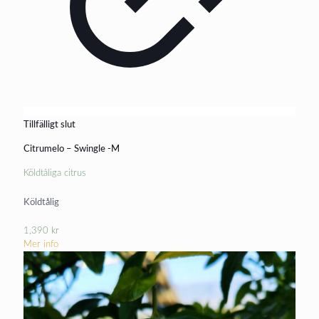
Tillfälligt slut
Citrumelo – Swingle -M
Köldtåliga citrus
Köldtålig
1,390
kr
Mer info