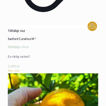
Tillfälligt slut
Sanford Curafora M *
Köldtåliga citrus
En riktig raritet!!
1,490
kr
Mer info