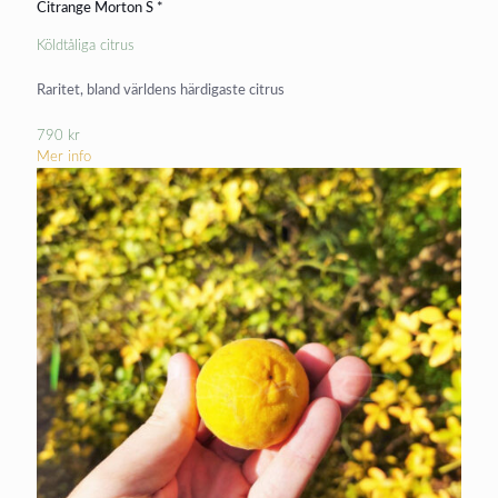
Citrange Morton S *
Köldtåliga citrus
Raritet, bland världens härdigaste citrus
790
kr
Mer info