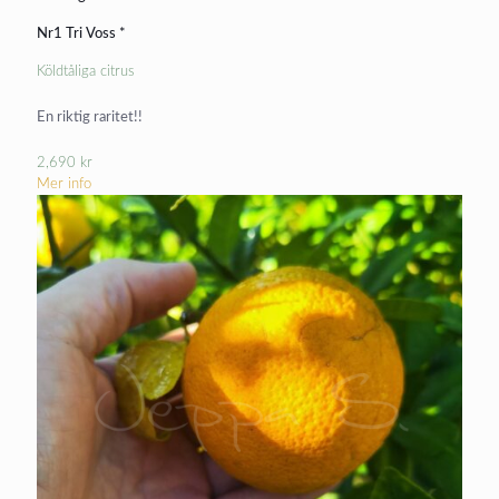
Nr1 Tri Voss *
Köldtåliga citrus
En riktig raritet!!
2,690
kr
Mer info