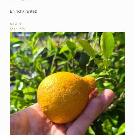
En riktig raritet!!
690
kr
Mer info