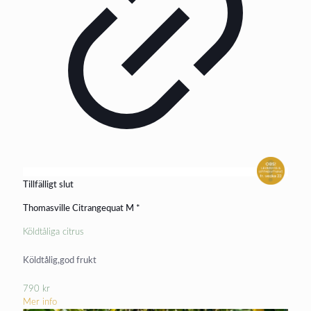
Tillfälligt slut
Thomasville Citrangequat M *
Köldtåliga citrus
Köldtålig,god frukt
790
kr
Mer info