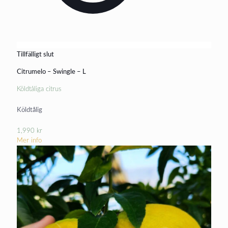
Tillfälligt slut
Citrumelo – Swingle – L
Köldtåliga citrus
Köldtålig
1,990
kr
Mer info