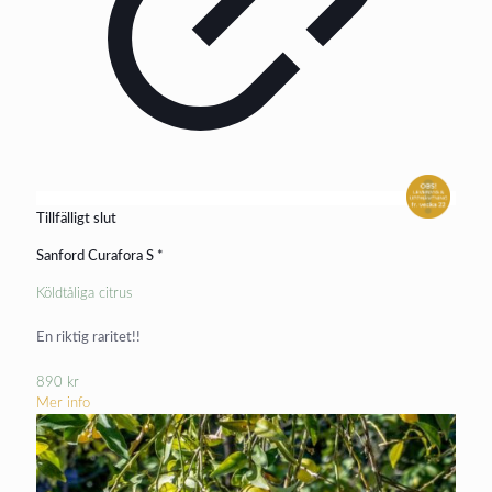
Tillfälligt slut
Sanford Curafora S *
Köldtåliga citrus
En riktig raritet!!
890
kr
Mer info