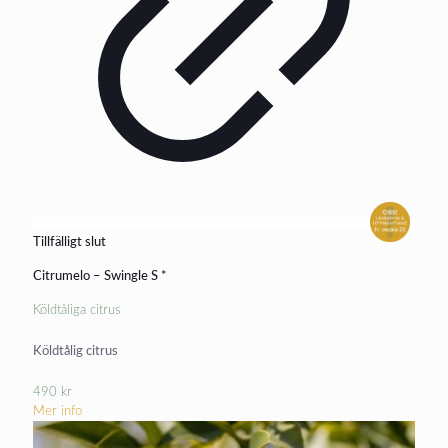
Tillfälligt slut
Citrumelo – Swingle S *
Köldtåliga citrus
Köldtålig citrus
490
kr
Mer info