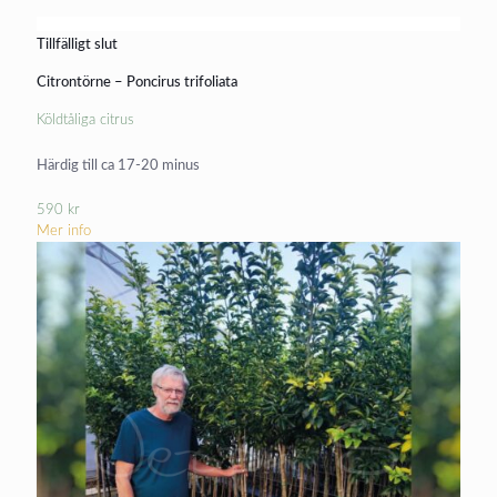
Tillfälligt slut
Citrontörne – Poncirus trifoliata
Köldtåliga citrus
Härdig till ca 17-20 minus
590
kr
Mer info