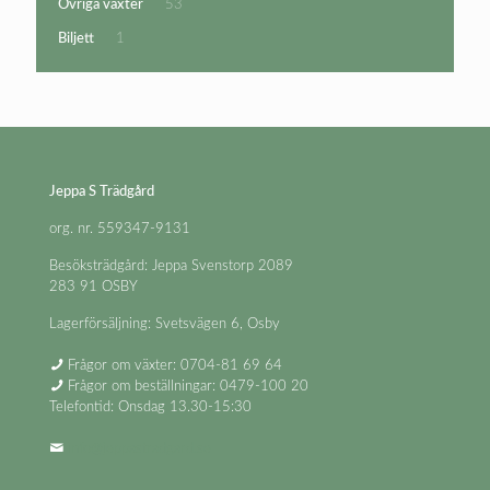
53
Övriga växter
53
produkter
1
Biljett
1
produkt
Jeppa S Trädgård
org. nr. 559347-9131
Besöksträdgård: Jeppa Svenstorp 2089
283 91 OSBY
Lagerförsäljning: Svetsvägen 6, Osby
Frågor om växter: 0704-81 69 64
Frågor om beställningar: 0479-100 20
Telefontid: Onsdag 13.30-15:30
info@jeppastradgard.se