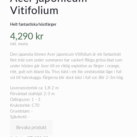
Vitifolium
Helt fantastiska höstfärger
4,290
kr
inkl. moms
Den japanska lönnen Acer japonicum Vitifolium är ett fantastiskt
litet träd som under sommaren har vackert flikiga gröna blad som
under hösten går över till en riktig explotion av färger i orange,
rött, gult och ibland lila. Trivs bäst i ett lite vindskyddat läge i full
sol till halvskugga. Färgerna blir dock bäst i full sol. Blir 2-3m hög.
Leveransstorlek ca: 1,8-2 m
Förväntad sluthöjd: 2-3 m
Odlingszon: 1 - 3
Krukstorlek: C70
Grundstam: -
Självfertil: -
Bevaka produkt