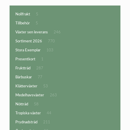
5
Nollfrakt
5
produkter
5
Tillbehör
5
produkter
246
Växter sen leverans
246
produkter
770
Sortiment 2026
770
produkter
103
Stora Exemplar
103
produkter
1
Presentkort
1
produkt
287
Fruktträd
287
produkter
77
Bärbuskar
77
produkter
53
Klätterväxter
53
produkter
263
Medelhavsväxter
263
produkter
58
Nötträd
58
produkter
44
Tropiska växter
44
produkter
211
Prydnadsträd
211
produkter