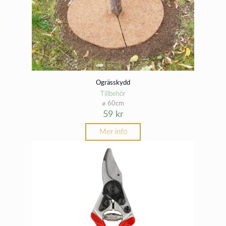
Ogrässkydd
Tillbehör
⌀ 60cm
59
kr
Mer info