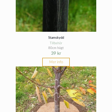
Stamskydd
Tillbehör
80cm högt
39
kr
Mer info