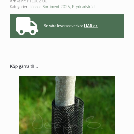
Artikelnr:
PTL002-00
Kategorier:
Lönnar
,
Sortiment 2026
,
Prydnadsträd
Se våra leveransveckor
HÄR >>
Köp gärna till..