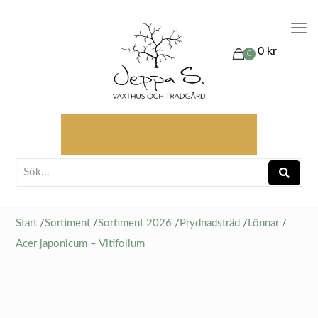
0 kr
0
Start
/
Sortiment
/
Sortiment 2026
/
Prydnadsträd
/
Lönnar
/
Acer japonicum – Vitifolium