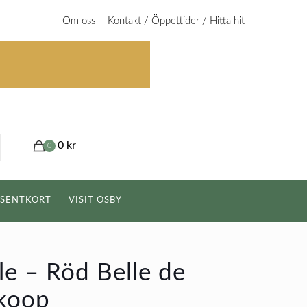
Om oss
Kontakt / Öppettider / Hitta hit
0 kr
0
ESENTKORT
VISIT OSBY
e – Röd Belle de
koop