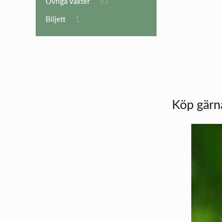
53
Övriga växter
53
produkter
1
Biljett
1
produkt
Köp gärna 