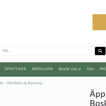
ÖPPETTIDER
KÖPVILLKOR
FAQ
PR
BESÖK OSS
le – Röd Belle de Boskoop
Äppl
Bos