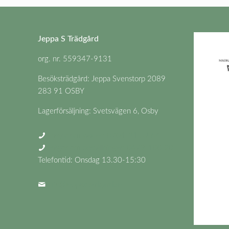
Jeppa S Trädgård
org. nr. 559347-9131
Besöksträdgård: Jeppa Svenstorp 2089
283 91 OSBY
Lagerförsäljning: Svetsvägen 6, Osby
Frågor om växter: 0704-81 69 64
Frågor om beställningar: 0479-100 20
Telefontid: Onsdag 13.30-15:30
info@jeppastradgard.se