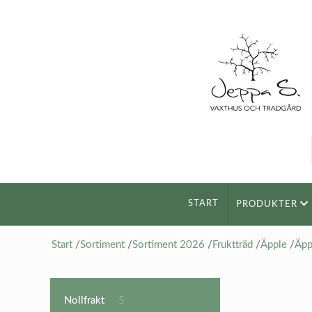
START
PRODUKTER
Start
/
Sortiment
/
Sortiment 2026
/
Fruktträd
/
Äpple
/
Äpp
5
Nollfrakt
5