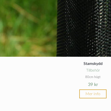
Stamskydd
Tillbehör
80cm högt
39
kr
Mer info