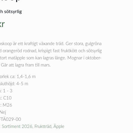
h sötsyrlig
kr
skoop är ett kraftigt växande träd. Ger stora, gulgröna
orangeröd rodnad, krispigt fast fruktkött och sötsyrlig
stort matäpple som kan lagras länge. Mognar i oktober-
år att lagra fram till mars.
orlek ca: 1,4-1,6 m
sluthöjd: 4-5 m
: 1 - 3
k: C10
m: M26
 Nej
FTÄ029-00
:
Sortiment 2026
,
Fruktträd
,
Äpple