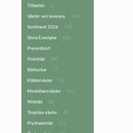
produkter
5
Tillbehör
5
produkter
246
Växter sen leverans
246
produkter
770
Sortiment 2026
770
produkter
103
Stora Exemplar
103
produkter
1
Presentkort
1
produkt
287
Fruktträd
287
produkter
77
Bärbuskar
77
produkter
53
Klätterväxter
53
produkter
263
Medelhavsväxter
263
produkter
58
Nötträd
58
produkter
44
Tropiska växter
44
produkter
211
Prydnadsträd
211
produkter