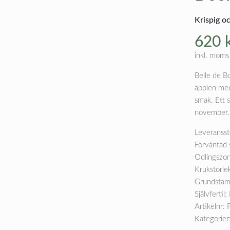
Krispig oc
620
inkl. moms
Belle de Bo
äpplen med 
smak. Ett 
november. G
Leveransst
Förväntad 
Odlingszon
Krukstorle
Grundsta
Självfertil:
Artikelnr:
Kategorier