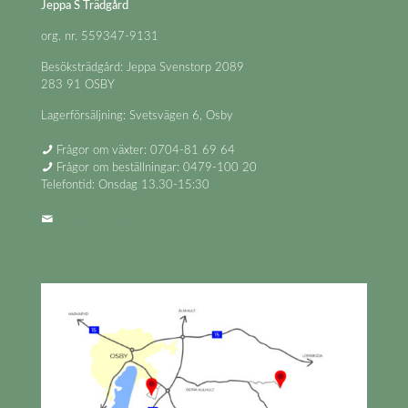
Jeppa S Trädgård
org. nr. 559347-9131
Besöksträdgård: Jeppa Svenstorp 2089
283 91 OSBY
Lagerförsäljning: Svetsvägen 6, Osby
Frågor om växter: 0704-81 69 64
Frågor om beställningar: 0479-100 20
Telefontid: Onsdag 13.30-15:30
info@jeppastradgard.se