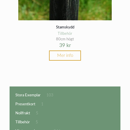
Stamskydd
Tillbehör
80cm högt
39
kr
Mer info
103
Stora Exemplar
103
produkter
1
Presentkort
1
produkt
5
Nollfrakt
5
produkter
5
Tillbehör
5
produkter