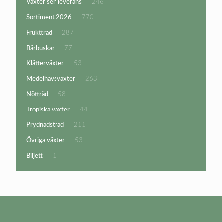
246
Växter sen leverans
246
produkter
770
Sortiment 2026
770
produkter
287
Fruktträd
287
produkter
77
Bärbuskar
77
produkter
53
Klätterväxter
53
produkter
263
Medelhavsväxter
263
produkter
58
Nötträd
58
produkter
44
Tropiska växter
44
produkter
211
Prydnadsträd
211
produkter
53
Övriga växter
53
produkter
1
Biljett
1
produkt