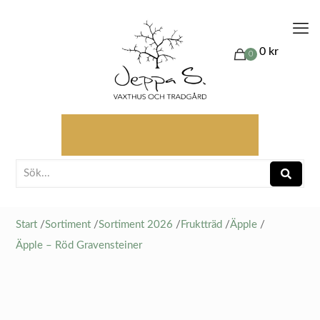
0 kr
0
Start
/
Sortiment
/
Sortiment 2026
/
Fruktträd
/
Äpple
/
Äpple – Röd Gravensteiner