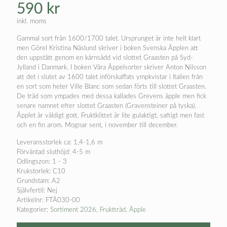
590
kr
inkl. moms
Gammal sort från 1600/1700 talet. Ursprunget är inte helt klart
men Görel Kristina Näslund skriver i boken Svenska Äpplen att
den uppstått genom en kärnsådd vid slottet Graasten på Syd-
Jylland i Danmark. I boken Våra Äppelsorter skriver Anton Nilsson
att det i slutet av 1600 talet införskaffats ympkvistar i Italien från
en sort som heter Ville Blanc som sedan förts till slottet Graasten.
De träd som ympades med dessa kallades Grevens äpple men fick
senare namnet efter slottet Graasten (Gravensteiner på tyska).
Äpplet är väldigt gott. Fruktköttet är lite gulaktigt, saftigt men fast
och en fin arom. Mognar sent, i november till december.
Leveransstorlek ca: 1,4-1,6 m
Förväntad sluthöjd: 4-5 m
Odlingszon: 1 - 3
Krukstorlek: C10
Grundstam: A2
Självfertil: Nej
Artikelnr:
FTÄ030-00
Kategorier:
Sortiment 2026
,
Fruktträd
,
Äpple