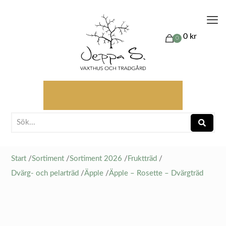
0 kr
0
Start
/
Sortiment
/
Sortiment 2026
/
Fruktträd
/
Dvärg- och pelarträd
/
Äpple
/
Äpple – Rosette – Dvärgträd