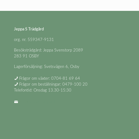
Jeppa S Trädgård
org. nr. 559347-9131
Besöksträdgård: Jeppa Svenstorp 2089
283 91 OSBY
Lagerförsäljning: Svetsvägen 6, Osby
Frågor om växter: 0704-81 69 64
Frågor om beställningar: 0479-100 20
Telefontid: Onsdag 13.30-15:30
info@jeppastradgard.se