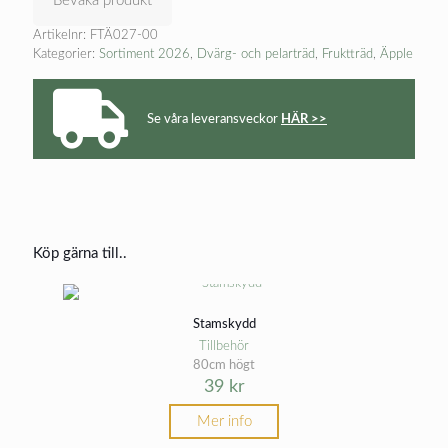
Bevaka produkt
Artikelnr:
FTÄ027-00
Kategorier:
Sortiment 2026
,
Dvärg- och pelarträd
,
Fruktträd
,
Äpple
Se våra leveransveckor
HÄR >>
Köp gärna till..
Stamskydd
Tillbehör
80cm högt
39
kr
Mer info