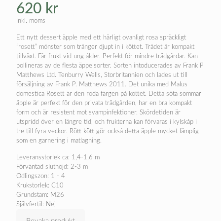
620
kr
inkl. moms
Ett nytt dessert äpple med ett härligt ovanligt rosa spräckligt
”rosett” mönster som tränger djupt in i köttet. Trädet är kompakt
tillväxt. Får frukt vid ung ålder. Perfekt för mindre trädgårdar. Kan
pollineras av de flesta äppelsorter. Sorten intoducerades av Frank P
Matthews Ltd. Tenburry Wells, Storbritannien och lades ut till
försäljning av Frank P. Matthews 2011. Det unika med Malus
domestica Rosett är den röda färgen på köttet. Detta söta sommar
äpple är perfekt för den privata trädgården, har en bra kompakt
form och är resistent mot svampinfektioner. Skördetiden är
utspridd över en längre tid, och frukterna kan förvaras i kylskåp i
tre till fyra veckor. Rött kött gör också detta äpple mycket lämplig
som en garnering i matlagning.
Leveransstorlek ca: 1,4-1,6 m
Förväntad sluthöjd: 2-3 m
Odlingszon: 1 - 4
Krukstorlek: C10
Grundstam: M26
Självfertil: Nej