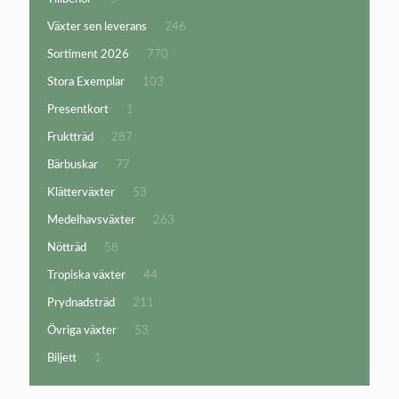
produkter
246
Växter sen leverans
246
produkter
770
Sortiment 2026
770
produkter
103
Stora Exemplar
103
produkter
1
Presentkort
1
produkt
287
Fruktträd
287
produkter
77
Bärbuskar
77
produkter
53
Klätterväxter
53
produkter
263
Medelhavsväxter
263
produkter
58
Nötträd
58
produkter
44
Tropiska växter
44
produkter
211
Prydnadsträd
211
produkter
53
Övriga växter
53
produkter
1
Biljett
1
produkt