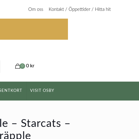
Om oss
Kontakt / Öppettider / Hitta hit
0 kr
0
SENTKORT
VISIT OSBY
e – Starcats –
räpple