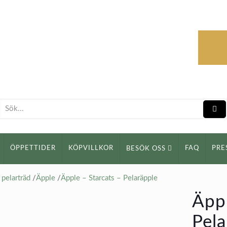
ÖPPETTIDER
KÖPVILLKOR
FAQ
PRE
BESÖK OSS
pelarträd
/
Äpple
/
Äpple – Starcats – Pelaräpple
Äppl
Pela