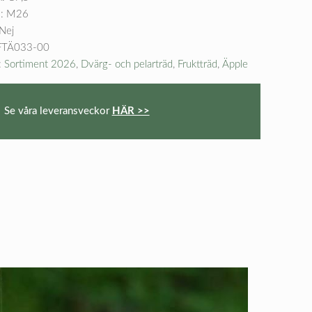
m: M26
 Nej
FTÄ033-00
:
Sortiment 2026
,
Dvärg- och pelarträd
,
Fruktträd
,
Äpple
Se våra leveransveckor
HÄR >>