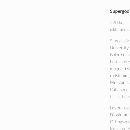
Supergod 
520
kr
inkl. moms
Starcats ä
University 
Bolero och 
bästa sorte
mognar i sl
rödstrimmig
Motståndsk
Cats-serien
till jul. Pa
Leveransst
Förväntad 
Odlingszon
Krukstorle