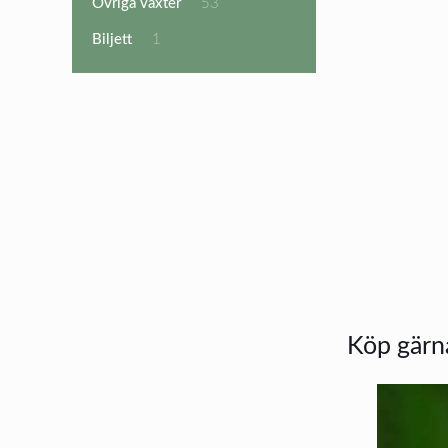
53
Övriga växter
53
produkter
1
Biljett
1
produkt
Köp gärna 