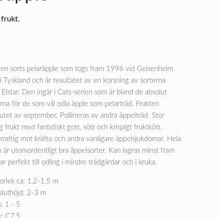
frukt.
r en sorts pelaräpple som togs fram 1996 vid Geisenheim
i Tyskland och är resultatet av en korsning av sorterna
Elstar. Den ingår i Cats-serien som är bland de absolut
rna för de som vill odla äpple som pelarträd. Frukten
utet av september. Pollineras av andra äppelträd. Stor
 frukt med fantstiskt gott, sött och krispigt fruktkött.
raftig mot kräfta och andra vanligare äppelsjukdomar. Hela
 är utomordentligt bra äppelsorter. Kan lagras minst fram
ssar perfekt till odling i mindre trädgårdar och i kruka.
orlek ca: 1,2-1,5 m
sluthöjd: 2-3 m
: 1 - 5
k: C7,5