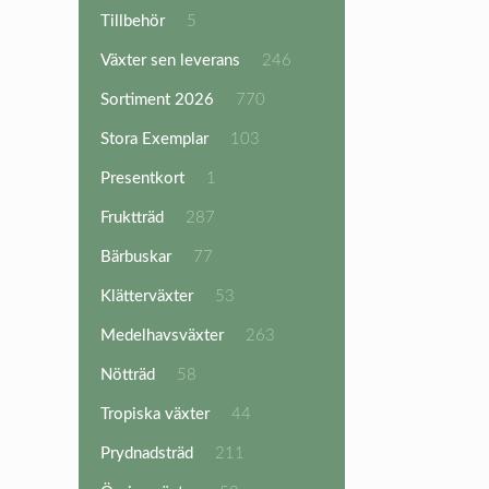
produkter
5
Tillbehör
5
produkter
246
Växter sen leverans
246
produkter
770
Sortiment 2026
770
produkter
103
Stora Exemplar
103
produkter
1
Presentkort
1
produkt
287
Fruktträd
287
produkter
77
Bärbuskar
77
produkter
53
Klätterväxter
53
produkter
263
Medelhavsväxter
263
produkter
58
Nötträd
58
produkter
44
Tropiska växter
44
produkter
211
Prydnadsträd
211
produkter