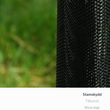
Stamskydd
Tillbehör
80cm högt