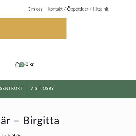
Om oss
Kontakt / Öppettider / Hitta hit
0 kr
0
ESENTKORT
VISIT OSBY
är – Birgitta
ka blåbär