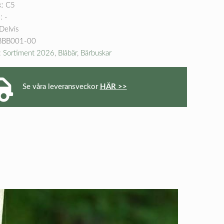
k: C5
: -
 Delvis
BBB001-00
:
Sortiment 2026
,
Blåbär
,
Bärbuskar
Se våra leveransveckor
HÄR >>