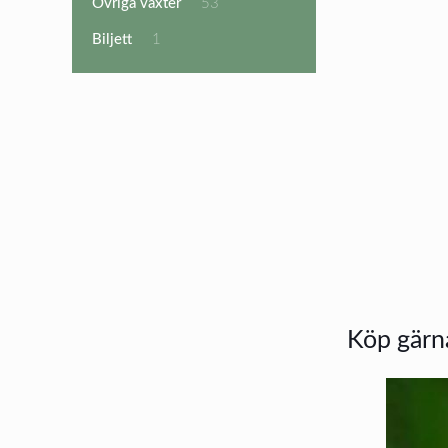
53
Övriga växter
53
produkter
1
Biljett
1
produkt
Köp gärna 