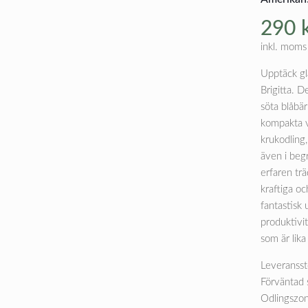
290
inkl. moms
Upptäck glä
Brigitta. D
söta blåbä
kompakta vä
krukodling,
även i beg
erfaren trä
kraftiga oc
fantastisk
produktivit
som är lika
Leveransst
Förväntad 
Odlingszon