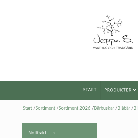
START
PRODUKTER
Start
/
Sortiment
/
Sortiment 2026
/
Bärbuskar
/
Blåbär
/
Bl
5
Nollfrakt
5