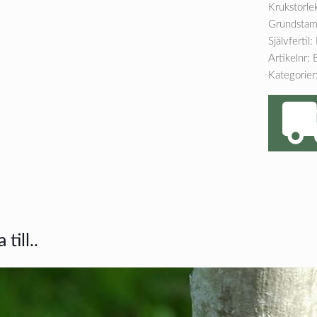
Krukstorle
Grundstam
Självfertil:
Artikelnr:
Kategorier
till..