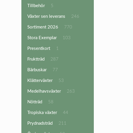
produkter
5
Tillbehör
5
produkter
246
Växter sen leverans
246
produkter
770
Sortiment 2026
770
produkter
103
Stora Exemplar
103
produkter
1
Presentkort
1
produkt
287
Fruktträd
287
produkter
77
Bärbuskar
77
produkter
53
Klätterväxter
53
produkter
263
Medelhavsväxter
263
produkter
58
Nötträd
58
produkter
44
Tropiska växter
44
produkter
211
Prydnadsträd
211
produkter