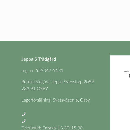
Jeppa S Trädgård
org. nr. 559347-9131
Besöksträdgård: Jeppa Svenstorp 2089
283 91 OSBY
Lagerförsäljning: Svetsvägen 6, Osby
Frågor om växter: 0704-81 69 64
Frågor om beställningar: 0479-100 20
Telefontid: Onsdag 13.30-15:30