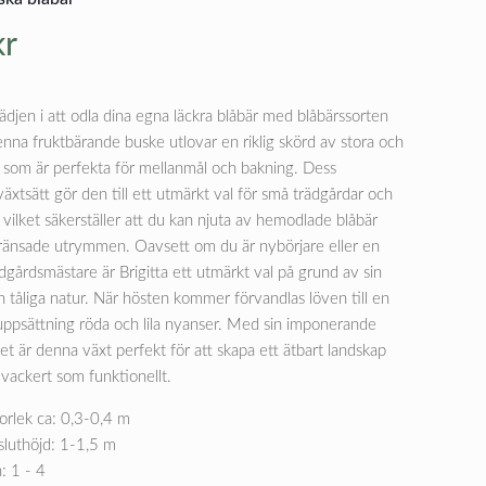
kr
djen i att odla dina egna läckra blåbär med blåbärssorten
enna fruktbärande buske utlovar en riklig skörd av stora och
r som är perfekta för mellanmål och bakning. Dess
xtsätt gör den till ett utmärkt val för små trädgårdar och
 vilket säkerställer att du kan njuta av hemodlade blåbär
ränsade utrymmen. Oavsett om du är nybörjare eller en
dgårdsmästare är Brigitta ett utmärkt val på grund av sin
h tåliga natur. När hösten kommer förvandlas löven till en
 uppsättning röda och lila nyanser. Med sin imponerande
et är denna växt perfekt för att skapa ett ätbart landskap
 vackert som funktionellt.
orlek ca: 0,3-0,4 m
sluthöjd: 1-1,5 m
: 1 - 4