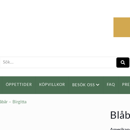
ÖPPETTIDER
KÖPVILLKOR
FAQ
PR
BESÖK OSS
åbär – Birgitta
Blåb
Amerikans