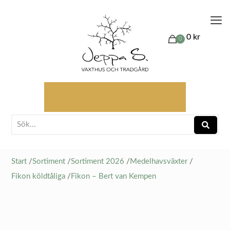
0 kr
0
Start
/
Sortiment
/
Sortiment 2026
/
Medelhavsväxter
/
Fikon köldtåliga
/
Fikon – Bert van Kempen