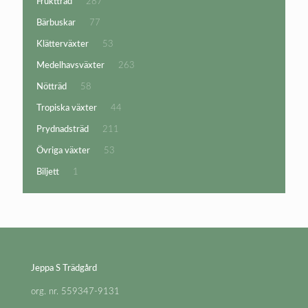
287
Fruktträd
287
produkter
77
Bärbuskar
77
produkter
53
Klätterväxter
53
produkter
263
Medelhavsväxter
263
produkter
58
Nötträd
58
produkter
44
Tropiska växter
44
produkter
211
Prydnadsträd
211
produkter
53
Övriga växter
53
produkter
1
Biljett
1
produkt
Jeppa S Trädgård
org. nr. 559347-9131