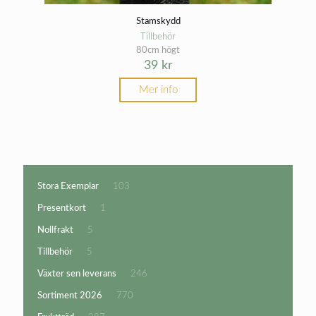
Stamskydd
Tillbehör
80cm högt
39
kr
Mer info
103
Stora Exemplar
103
produkter
1
Presentkort
1
produkt
5
Nollfrakt
5
produkter
5
Tillbehör
5
produkter
246
Växter sen leverans
246
produkter
770
Sortiment 2026
770
produkter