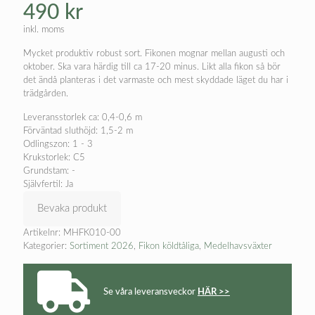
490
kr
inkl. moms
Mycket produktiv robust sort. Fikonen mognar mellan augusti och
oktober. Ska vara härdig till ca 17-20 minus. Likt alla fikon så bör
det ändå planteras i det varmaste och mest skyddade läget du har i
trädgården.
Leveransstorlek ca: 0,4-0,6 m
Förväntad sluthöjd: 1,5-2 m
Odlingszon: 1 - 3
Krukstorlek: C5
Grundstam: -
Självfertil: Ja
Bevaka produkt
Artikelnr:
MHFK010-00
Kategorier:
Sortiment 2026
,
Fikon köldtåliga
,
Medelhavsväxter
Se våra leveransveckor
HÄR >>