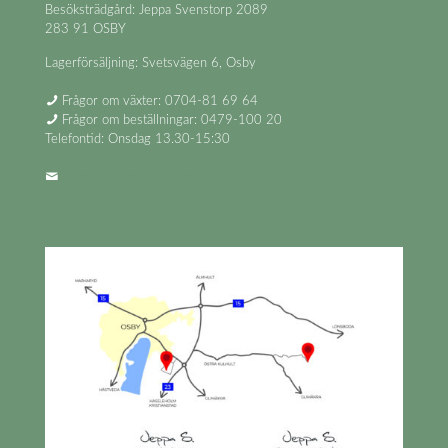
Besöksträdgård: Jeppa Svenstorp 2089
283 91 OSBY
Lagerförsäljning: Svetsvägen 6, Osby
Frågor om växter: 0704-81 69 64
Frågor om beställningar: 0479-100 20
Telefontid: Onsdag 13.30-15:30
info@jeppastradgard.se