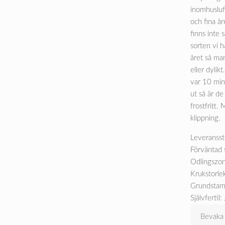
inomhusluft
och fina år
finns inte 
sorten vi h
året så ma
eller dylik
var 10 min
ut så är de
frostfritt.
klippning.
Leveransst
Förväntad 
Odlingszon
Krukstorlek
Grundstam
Självfertil: 
Bevaka