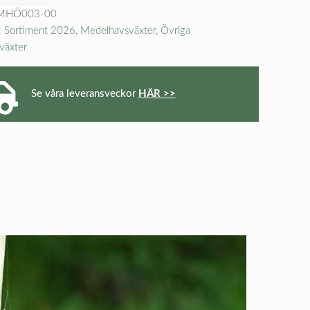
MHÖ003-00
:
Sortiment 2026
,
Medelhavsväxter
,
Övriga
växter
Se våra leveransveckor
HÄR >>