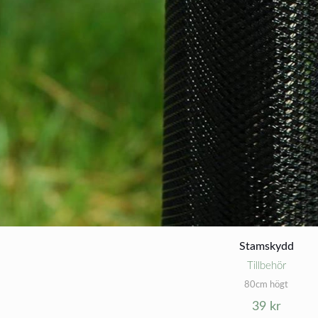
Stamskydd
Tillbehör
80cm högt
39
kr