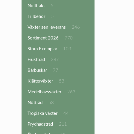
produkt
5
Nollfrakt
5
produkter
5
Tillbehör
5
produkter
246
Växter sen leverans
246
produkter
770
Sortiment 2026
770
produkter
103
Stora Exemplar
103
produkter
287
Fruktträd
287
produkter
77
Bärbuskar
77
produkter
53
Klätterväxter
53
produkter
263
Medelhavsväxter
263
produkter
58
Nötträd
58
produkter
44
Tropiska växter
44
produkter
211
Prydnadsträd
211
produkter