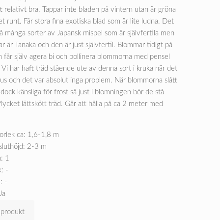
 relativt bra. Tappar inte bladen på vintern utan är gröna
et runt. Får stora fina exotiska blad som är lite ludna. Det
så många sorter av Japansk mispel som är självfertila men
ar är Tanaka och den är just självfertil. Blommar tidigt på
n får själv agera bi och pollinera blommorna med pensel
t. Vi har haft träd stående ute av denna sort i kruka när det
us och det var absolut inga problem. När blommorna slått
 dock känsliga för frost så just i blomningen bör de stå
 Mycket lättskött träd. Går att hålla på ca 2 meter med
orlek ca: 1,6-1,8 m
sluthöjd: 2-3 m
: 1
: -
: -
Ja
 produkt