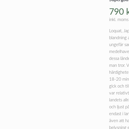
790
inkl. moms
Loquat, Ja
blandning 
ungefär sam
medelhavet 
dessa lände
man tror. V
härdighete
18-20 minu
gick och ti
var relativ
landets allr
och ljust p
endast i la
även att h
belysning e