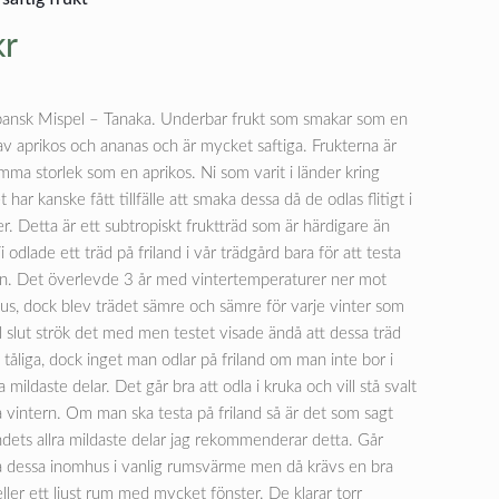
kr
pansk Mispel – Tanaka. Underbar frukt som smakar som en
av aprikos och ananas och är mycket saftiga. Frukterna är
ma storlek som en aprikos. Ni som varit i länder kring
har kanske fått tillfälle att smaka dessa då de odlas flitigt i
r. Detta är ett subtropiskt fruktträd som är härdigare än
i odlade ett träd på friland i vår trädgård bara för att testa
n. Det överlevde 3 år med vintertemperaturer ner mot
s, dock blev trädet sämre och sämre för varje vinter som
ll slut strök det med men testet visade ändå att dessa träd
t tåliga, dock inget man odlar på friland om man inte bor i
a mildaste delar. Det går bra att odla i kruka och vill stå svalt
å vintern. Om man ska testa på friland så är det som sagt
ndets allra mildaste delar jag rekommenderar detta. Går
a dessa inomhus i vanlig rumsvärme men då krävs en bra
ller ett ljust rum med mycket fönster. De klarar torr