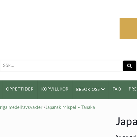
ÖPPETTIDER
KÖPVILLKOR
FAQ
PR
BESÖK OSS
riga medelhavsväxter
/
Japansk Mispel – Tanaka
Japa
Supergod 