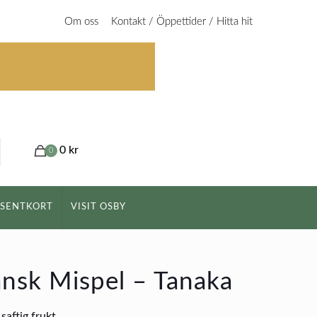
Om oss
Kontakt / Öppettider / Hitta hit
0 kr
0
ESENTKORT
VISIT OSBY
nsk Mispel – Tanaka
saftig frukt