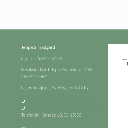
Jeppa S Trädgård
org. nr. 559347-9131
Besöksträdgård: Jeppa Svenstorp 2089
283 91 OSBY
Lagerförsäljning: Svetsvägen 6, Osby
Frågor om växter: 0704-81 69 64
Frågor om beställningar: 0479-100 20
Telefontid: Onsdag 13.30-15:30