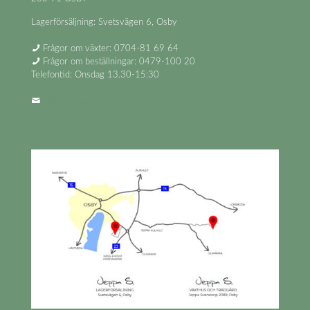
Lagerförsäljning: Svetsvägen 6, Osby
Frågor om växter: 0704-81 69 64
Frågor om beställningar: 0479-100 20
Telefontid: Onsdag 13.30-15:30
info@jeppastradgard.se