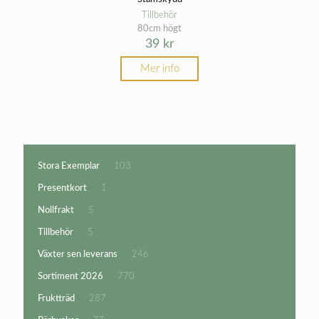
Tillbehör
80cm högt
39
kr
Mer info
103
Stora Exemplar
103
produkter
1
Presentkort
1
produkt
5
Nollfrakt
5
produkter
5
Tillbehör
5
produkter
246
Växter sen leverans
246
produkter
770
Sortiment 2026
770
produkter
287
Fruktträd
287
produkter