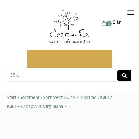
0 kr
0
Start
/
Sortiment
/
Sortiment 2026
/
Fruktträd
/
Kaki
/
Kaki – Diospyrus Virginiana – L