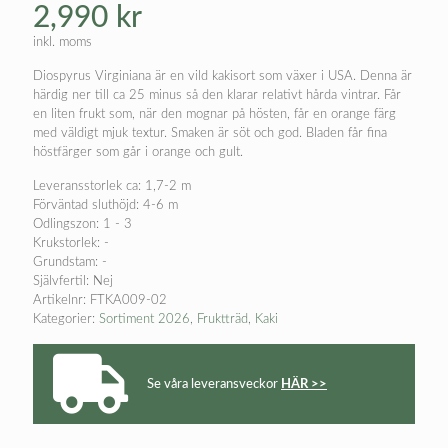
2,990
kr
inkl. moms
Diospyrus Virginiana är en vild kakisort som växer i USA. Denna är
härdig ner till ca 25 minus så den klarar relativt hårda vintrar. Får
en liten frukt som, när den mognar på hösten, får en orange färg
med väldigt mjuk textur. Smaken är söt och god. Bladen får fina
höstfärger som går i orange och gult.
Leveransstorlek ca: 1,7-2 m
Förväntad sluthöjd: 4-6 m
Odlingszon: 1 - 3
Krukstorlek: -
Grundstam: -
Självfertil: Nej
Artikelnr:
FTKA009-02
Kategorier:
Sortiment 2026
,
Fruktträd
,
Kaki
Se våra leveransveckor
HÄR >>