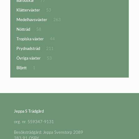
77
Bärbuskar
77
produkter
53
Klätterväxter
53
produkter
263
Medelhavsväxter
263
produkter
58
Nötträd
58
produkter
44
Tropiska växter
44
produkter
211
Prydnadsträd
211
produkter
53
Övriga växter
53
produkter
1
Biljett
1
produkt
Jeppa S Trädgård
org. nr. 559347-9131
Besöksträdgård: Jeppa Svenstorp 2089
283 91 OSBY