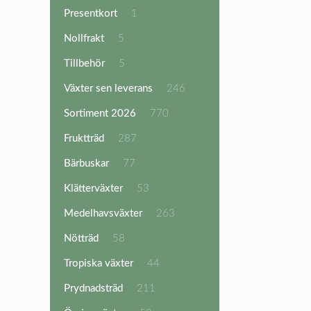
produkter
1
Presentkort
1
produkt
5
Nollfrakt
5
produkter
5
Tillbehör
5
produkter
246
Växter sen leverans
246
produkter
770
Sortiment 2026
770
produkter
287
Fruktträd
287
produkter
77
Bärbuskar
77
produkter
53
Klätterväxter
53
produkter
263
Medelhavsväxter
263
produkter
58
Nötträd
58
produkter
44
Tropiska växter
44
produkter
211
Prydnadsträd
211
produkter