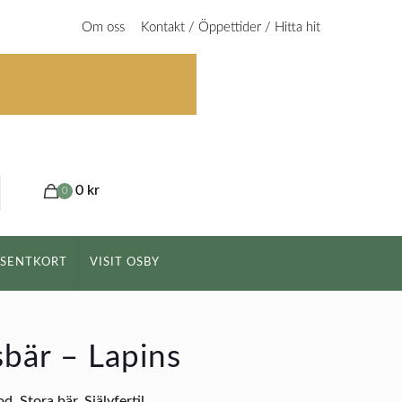
Om oss
Kontakt / Öppettider / Hitta hit
0 kr
0
ESENTKORT
VISIT OSBY
bär – Lapins
. Stora bär. Självfertil