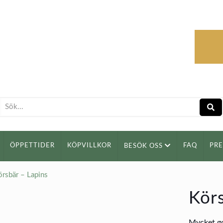
ÖPPETTIDER
KÖPVILLKOR
FAQ
PR
BESÖK OSS
örsbär – Lapins
Körs
Mycket god