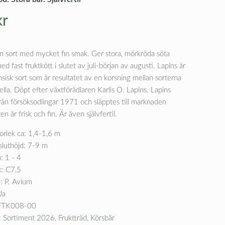
kr
en sort med mycket fin smak. Ger stora, mörkröda söta
ed fast fruktkött i slutet av juli-början av augusti. Lapins är
sisk sort som är resultatet av en korsning mellan sorterna
lla. Döpt efter växtförädlaren Karlis O. Lapins. Lapins
från försöksodlingar 1971 och släpptes till marknaden
n är frisk och fin. Är även självfertil.
orlek ca: 1,4-1,6 m
sluthöjd: 7-9 m
: 1 - 4
k: C7,5
: P. Avium
Ja
FTK008-00
:
Sortiment 2026
,
Fruktträd
,
Körsbär