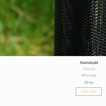
Stamskydd
Tillbehör
80cm högt
39
kr
Mer info