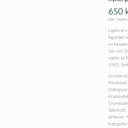
650
inkl. moms
Lapins är 
bigarråer m
en kanaden
Van och Ste
valdes ut 
1983. Sorte
Leveransst
Förväntad 
Odlingszon
Krukstorle
Grundstam
Självfertil: 
Artikelnr:
Kategorier