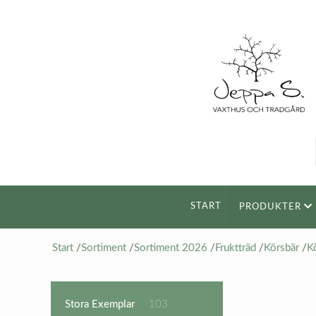
START
PRODUKTER
Start
/
Sortiment
/
Sortiment 2026
/
Fruktträd
/
Körsbär
/
K
103
Stora Exemplar
103