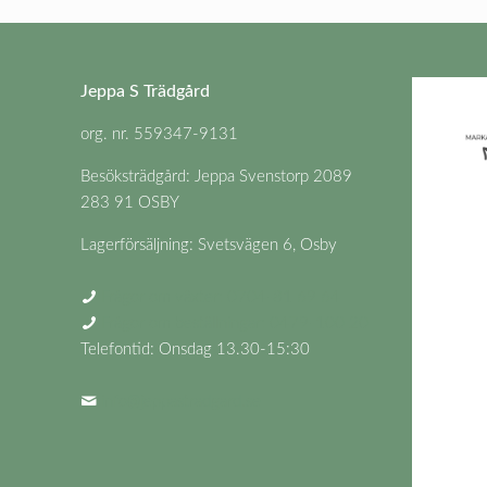
Jeppa S Trädgård
org. nr. 559347-9131
Besöksträdgård: Jeppa Svenstorp 2089
283 91 OSBY
Lagerförsäljning: Svetsvägen 6, Osby
Frågor om växter: 0704-81 69 64
Frågor om beställningar: 0479-100 20
Telefontid: Onsdag 13.30-15:30
info@jeppastradgard.se