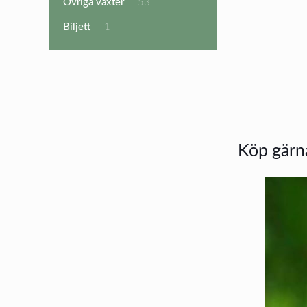
53
Övriga växter
53
produkter
1
Biljett
1
produkt
Köp gärna 