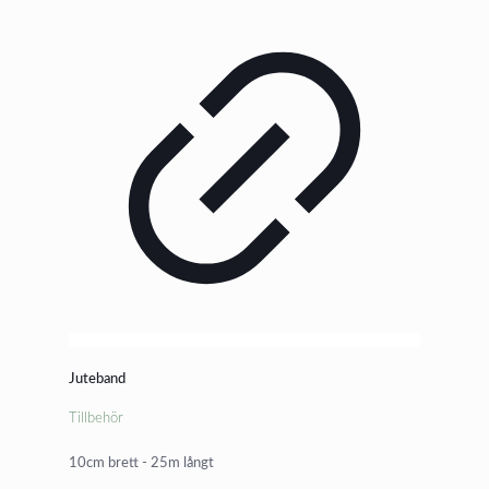
Juteband
Tillbehör
10cm brett - 25m långt