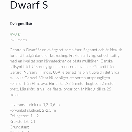
Dwarf S
Dvärgmullbär!
490
kr
inkl. moms
Gerardi’s Dwarf är en dvärgsort som växer långsamt och är idealisk
för små trädgårdar eller krukodling. Frukten är fyllig, söt och saftig
med en kvalitet som kännetecknar de bästa mullbären. Ganska
sällsynt träd. Ursprungligen introducerad av Louis Gerardi från
Gerardi Nursery i Illinois, USA, efter att ha blivit utvald i det vilda
av Louis Gerardi. Vissa källor säger att sorten ursprungligen
kommer från Himalaya. Blir cirka 2-2,5 meter högt och 2 meter
brett. Lättskött, trivs i de flesta jordar och är härdig till ca 25
minus.
Leveransstorlek ca: 0,2-0,6 m
Förväntad sluthöjd: 2-2,5 m
Odlingszon: 1 - 2
Krukstorlek: C1
Grundstam: -