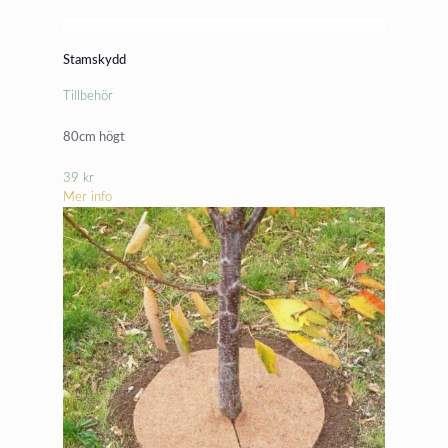
Stamskydd
Tillbehör
80cm högt
39
kr
Mer info