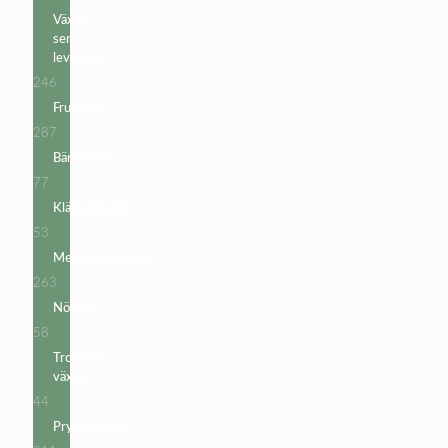
produkter
Växter
sen
leverans
246
246
produkter
Fruktträd
287
287
produkter
Bärbuskar
77
77
produkter
Klätterväxter
53
53
produkter
Medelhavsväxter
263
263
produkter
Nötträd
58
58
produkter
Tropiska
växter
44
44
produkter
Prydnadsträd