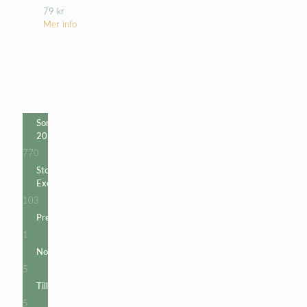
79
kr
Mer info
Sortiment
2026
770
770
produkter
Stora
Exemplar
103
103
produkter
Presentkort
1
1
produkt
Nollfrakt
5
5
produkter
Tillbehör
5
5