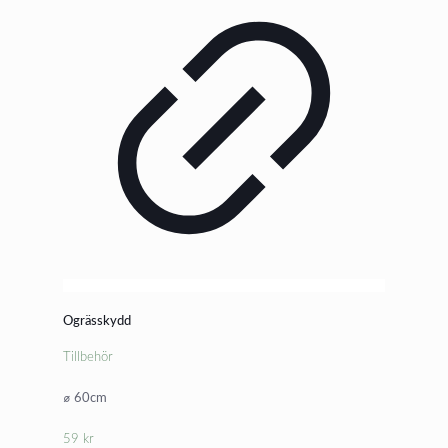
Ogrässkydd
Tillbehör
⌀ 60cm
59
kr