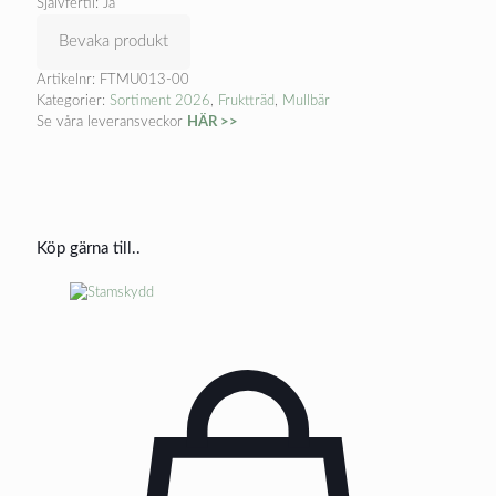
Självfertil: Ja
Bevaka produkt
Artikelnr:
FTMU013-00
Kategorier:
Sortiment 2026
,
Fruktträd
,
Mullbär
Se våra leveransveckor
HÄR >>
Köp gärna till..