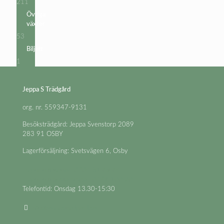
211
211
produkter
Övriga
växter
53
53
produkter
Biljett
1
1
produkt
Jeppa S Trädgård
org. nr. 559347-9131
Besöksträdgård: Jeppa Svenstorp 2089
283 91 OSBY
Lagerförsäljning: Svetsvägen 6, Osby
Frågor om växter: 0704-81 69 64
Frågor om beställningar: 0479-100 20
Telefontid: Onsdag 13.30-15:30
info@jeppastradgard.se