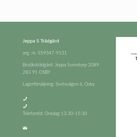
Jeppa S Trädgård
org. nr. 559347-9131
Besöksträdgård: Jeppa Svenstorp 2089
283 91 OSBY
Lagerförsäljning: Svetsvägen 6, Osby
Frågor om växter: 0704-81 69 64
Frågor om beställningar: 0479-100 20
Telefontid: Onsdag 13.30-15:30
info@jeppastradgard.se