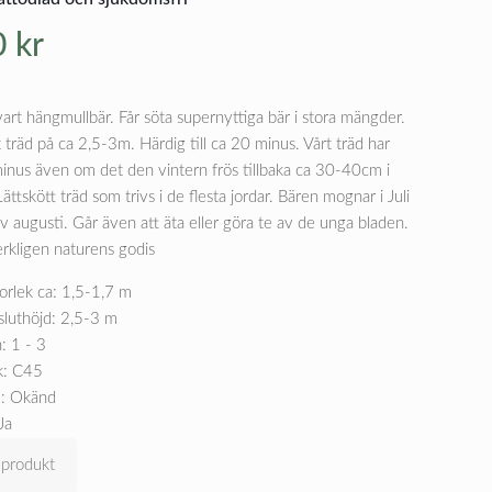
0
kr
art hängmullbär. Får söta supernyttiga bär i stora mängder.
tet träd på ca 2,5-3m. Härdig till ca 20 minus. Vårt träd har
minus även om det den vintern frös tillbaka ca 30-40cm i
ättskött träd som trivs i de flesta jordar. Bären mognar i Juli
 av augusti. Går även att äta eller göra te av de unga bladen.
erkligen naturens godis
orlek ca: 1,5-1,7 m
sluthöjd: 2,5-3 m
: 1 - 3
k: C45
: Okänd
Ja
 produkt