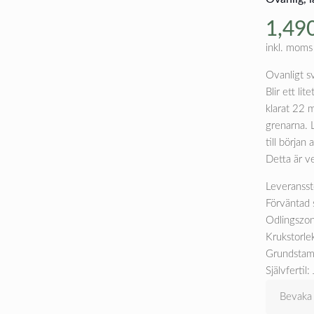
1,49
inkl. moms
Ovanligt sv
Blir ett li
klarat 22 
grenarna. L
till början
Detta är v
Leveransst
Förväntad 
Odlingszon
Krukstorle
Grundstam
Självfertil: 
Bevaka