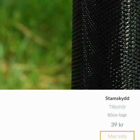
Stamskydd
Tillbehör
80cm högt
39
kr
Mer info