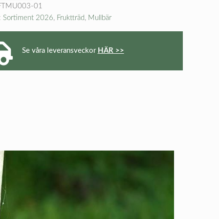
FTMU003-01
:
Sortiment 2026
,
Fruktträd
,
Mullbär
Se våra leveransveckor
HÄR >>