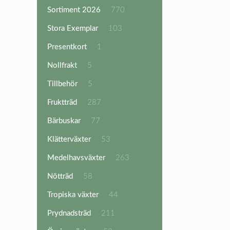
produkter
770
Sortiment 2026
770
produkter
103
Stora Exemplar
103
produkter
1
Presentkort
1
produkt
5
Nollfrakt
5
produkter
5
Tillbehör
5
produkter
287
Fruktträd
287
produkter
77
Bärbuskar
77
produkter
53
Klätterväxter
53
produkter
263
Medelhavsväxter
263
produkter
58
Nötträd
58
produkter
44
Tropiska växter
44
produkter
211
Prydnadsträd
211
produkter