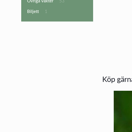
53
Övriga växter
53
produkter
1
Biljett
1
produkt
Köp gärna 