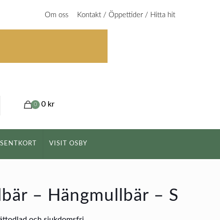
Om oss
Kontakt / Öppettider / Hitta hit
0 kr
0
ESENTKORT
VISIT OSBY
bär – Hängmullbär – S
lättodlad och sjukdomsfri