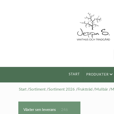
START
PRODUKTER
Start
/
Sortiment
/
Sortiment 2026
/
Fruktträd
/
Mullbär
/
M
246
Växter sen leverans
246