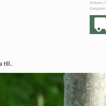
Artikelnr:
Kategorier
till..