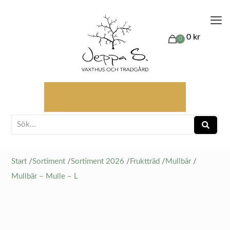
0 kr
0
Start
/
Sortiment
/
Sortiment 2026
/
Fruktträd
/
Mullbär
/
Mullbär – Mulle – L