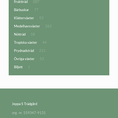
287
Fruktträd
287
produkter
77
Bärbuskar
77
produkter
53
Klätterväxter
53
produkter
263
Medelhavsväxter
263
produkter
58
Nötträd
58
produkter
44
Tropiska växter
44
produkter
211
Prydnadsträd
211
produkter
53
Övriga växter
53
produkter
1
Biljett
1
produkt
Jeppa S Trädgård
org. nr. 559347-9131