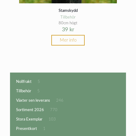
Stamskydd
Tillbehör
80cm högt
39
kr
Mer info
5
Nollfrakt
5
produkter
5
Tillbehör
5
produkter
246
Växter sen leverans
246
produkter
770
Sortiment 2026
770
produkter
103
Stora Exemplar
103
produkter
1
Presentkort
1
produkt