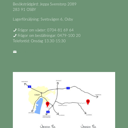
Besöksträdgård: Jeppa Svenstorp 2089
283 91 OSBY
Lagerförsäljning: Svetsvägen 6, Osby
Frågor om växter: 0704-81 69 64
Frågor om beställningar: 0479-100 20
Telefontid: Onsdag 13.30-15:30
info@jeppastradgard.se