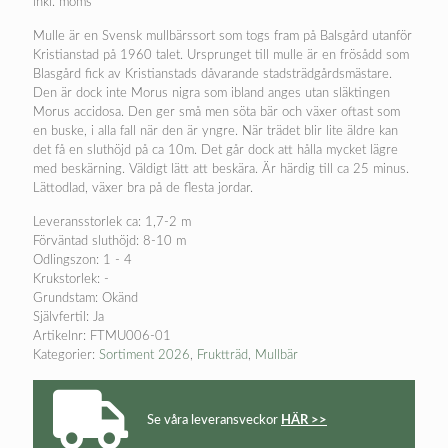
inkl. moms
Mulle är en Svensk mullbärssort som togs fram på Balsgård utanför
Kristianstad på 1960 talet. Ursprunget till mulle är en frösådd som
Blasgård fick av Kristianstads dåvarande stadsträdgårdsmästare.
Den är dock inte Morus nigra som ibland anges utan släktingen
Morus accidosa. Den ger små men söta bär och växer oftast som
en buske, i alla fall när den är yngre. När trädet blir lite äldre kan
det få en sluthöjd på ca 10m. Det går dock att hålla mycket lägre
med beskärning. Väldigt lätt att beskära. Är härdig till ca 25 minus.
Lättodlad, växer bra på de flesta jordar.
Leveransstorlek ca: 1,7-2 m
Förväntad sluthöjd: 8-10 m
Odlingszon: 1 - 4
Krukstorlek: -
Grundstam: Okänd
Självfertil: Ja
Artikelnr:
FTMU006-01
Kategorier:
Sortiment 2026
,
Fruktträd
,
Mullbär
Se våra leveransveckor
HÄR >>