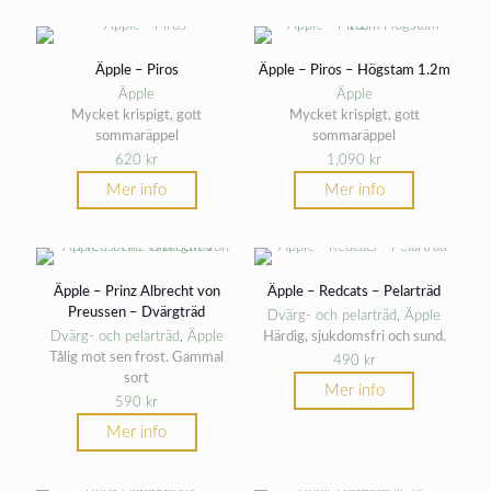
Äpple – Piros
Äpple – Piros – Högstam 1.2m
Äpple
Äpple
Mycket krispigt, gott
Mycket krispigt, gott
sommaräppel
sommaräppel
620
kr
1,090
kr
Mer info
Mer info
Äpple – Prinz Albrecht von
Äpple – Redcats – Pelarträd
Preussen – Dvärgträd
Dvärg- och pelarträd
,
Äpple
Dvärg- och pelarträd
,
Äpple
Härdig, sjukdomsfri och sund.
Tålig mot sen frost. Gammal
490
kr
sort
Mer info
590
kr
Mer info