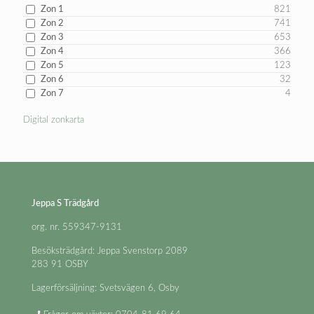
Zon 1
821
Zon 2
741
Zon 3
653
Zon 4
366
Zon 5
123
Zon 6
32
Zon 7
4
Digital zonkarta
Jeppa S Trädgård
org. nr. 559347-9131
Besöksträdgård: Jeppa Svenstorp 2089
283 91 OSBY
Lagerförsäljning: Svetsvägen 6, Osby