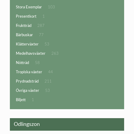
produkter
103
Stora Exemplar
103
produkter
1
Presentkort
1
produkt
287
Fruktträd
287
produkter
77
Bärbuskar
77
produkter
53
Klätterväxter
53
produkter
263
Medelhavsväxter
263
produkter
58
Nötträd
58
produkter
44
Tropiska växter
44
produkter
211
Prydnadsträd
211
produkter
53
Övriga växter
53
produkter
1
Biljett
1
produkt
Odlingszon