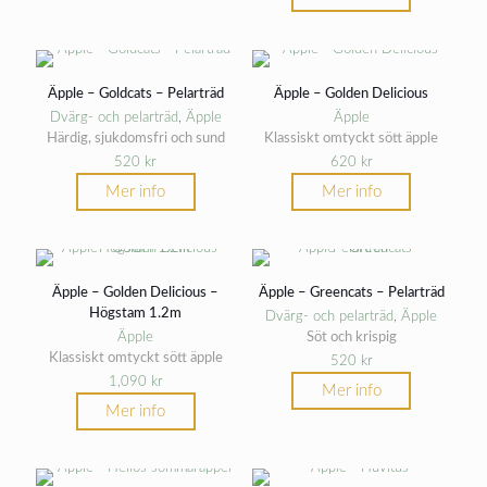
Äpple – Goldcats – Pelarträd
Äpple – Golden Delicious
Dvärg- och pelarträd
,
Äpple
Äpple
Härdig, sjukdomsfri och sund
Klassiskt omtyckt sött äpple
520
kr
620
kr
Mer info
Mer info
Äpple – Golden Delicious –
Äpple – Greencats – Pelarträd
Högstam 1.2m
Dvärg- och pelarträd
,
Äpple
Äpple
Söt och krispig
Klassiskt omtyckt sött äpple
520
kr
1,090
kr
Mer info
Mer info