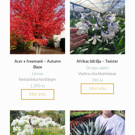
Acer x freemanii – Autumn
Afrikas blå lilja – Twister
Blaze
Övriga växter
Lönnar
Vackra vita blomklasar
Fantastiska höstfärger
390
kr
1,390
kr
Mer info
Mer info