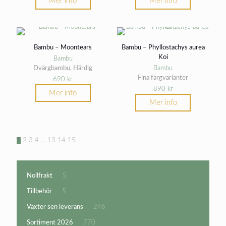
Mer info
Mer info
Bambu – Moontears
Bambu – Phyllostachys aurea
Koi
Bambu
Dvärgbambu, Härdig
Bambu
Fina färgvarianter
690
kr
890
kr
Mer info
Mer info
1
2
3
4
…
13
14
15
5
Nollfrakt
5
produkter
5
Tillbehör
5
produkter
246
Växter sen leverans
246
produkter
770
Sortiment 2026
770