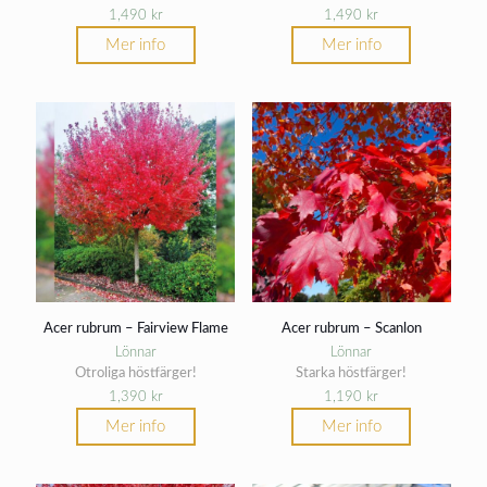
1,490
kr
1,490
kr
Mer info
Mer info
Acer rubrum – Fairview Flame
Acer rubrum – Scanlon
Lönnar
Lönnar
Otroliga höstfärger!
Starka höstfärger!
1,390
kr
1,190
kr
Mer info
Mer info