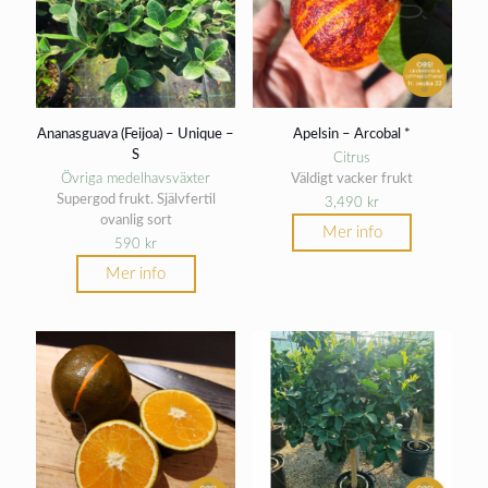
Ananasguava (Feijoa) – Unique –
Apelsin – Arcobal *
S
Citrus
Övriga medelhavsväxter
Väldigt vacker frukt
Supergod frukt. Självfertil
3,490
kr
ovanlig sort
Mer info
590
kr
Mer info