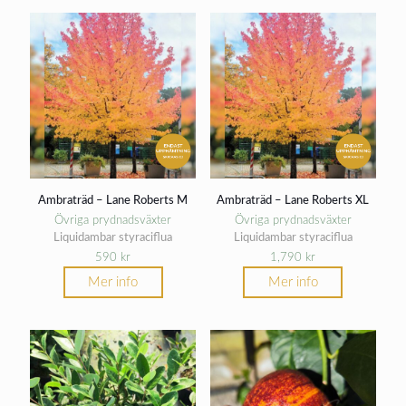
Ambraträd – Lane Roberts M
Ambraträd – Lane Roberts XL
Övriga prydnadsväxter
Övriga prydnadsväxter
Liquidambar styraciflua
Liquidambar styraciflua
590
kr
1,790
kr
Mer info
Mer info