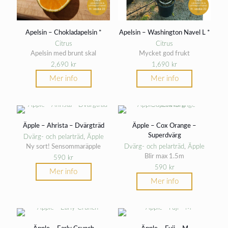
Apelsin – Chokladapelsin *
Apelsin – Washington Navel L *
Citrus
Citrus
Apelsin med brunt skal
Mycket god frukt
2,690
kr
1,690
kr
Mer info
Mer info
Äpple – Ahrista – Dvärgträd
Äpple – Cox Orange –
Superdvärg
Dvärg- och pelarträd
,
Äpple
Ny sort! Sensommaräpple
Dvärg- och pelarträd
,
Äpple
Blir max 1.5m
590
kr
590
kr
Mer info
Mer info