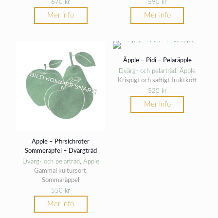
670
kr
590
kr
Mer info
Mer info
Äpple – Pidi – Pelaräpple
Dvärg- och pelarträd
,
Äpple
Krispigt och saftigt fruktkött
520
kr
Mer info
Äpple – Pfirsichroter
Sommerapfel – Dvärgträd
Dvärg- och pelarträd
,
Äpple
Gammal kultursort.
Sommaräppel
550
kr
Mer info