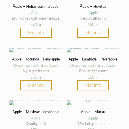
Äpple – Helios sommaräppel
Äpple – Huvitus
Äpple
Äpple
Ett mycket gott sommaräppel
Härdigt till zon 6
590
kr
650
kr
Mer info
Mer info
Äpple – Jocunda – Pelaräpple
Äpple – Lambada – Pelaräpple
Dvärg- och pelarträd
,
Äpple
Dvärg- och pelarträd
,
Äpple
Ny superfin sort
Robust äpplesort
550
kr
520
kr
Mer info
Mer info
Äpple – Moskvas päronäpple
Äpple – Mutsu
Äpple
Äpple
Ovanlig sort!
Mycket gott äpple.