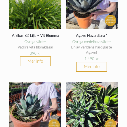
Afrikas Blå Lilja – Vit Blomma
Agave Havardiana *
Övriga växter
Övriga medelhavsväxter
Vackra vita blomklasar
En av världens härdigaste
Agave!
390
kr
1,490
kr
Mer info
Mer info