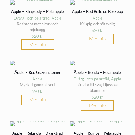
Äpple – Rhapsody – Pelaräpple
Äpple – Röd Belle de Boskoop
Dvärg- och pelarträd
,
Äpple
Äpple
Resistent mot skorv och
Krispig och sötsyrlig
mjöldagg
620
kr
520
kr
Mer info
Mer info
Äpple – Röd Gravensteiner
Äpple – Rondo – Pelaräpple
Äpple
Dvärg- och pelarträd
,
Äpple
Mycket gammal sort
Får vita till svagt ljusrosa
blommor
590
kr
520
kr
Mer info
Mer info
Äpple – Rubinola – Dvärgträd
Äpple – Rumba – Pelaräpple