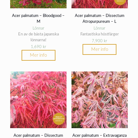
Acer palmatum – Bloodgood –
Acer palmatum – Dissectum
M
Atropurpureum – L
Lönnar
Lönnar
En av de bästa japanska
Fantastiska höstfärger
lönnarna!
7,900
kr
1,690
kr
Mer info
Mer info
Acer palmatum – Dissectum
Acer palmatum – Extravaganza