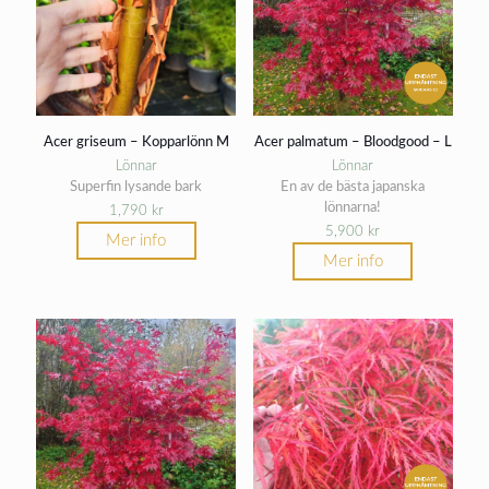
Acer griseum – Kopparlönn M
Acer palmatum – Bloodgood – L
Lönnar
Lönnar
Superfin lysande bark
En av de bästa japanska
lönnarna!
1,790
kr
5,900
kr
Mer info
Mer info