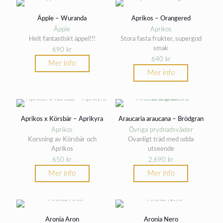
Äpple – Wuranda
Aprikos – Orangered
Äpple
Aprikos
Helt fantastiskt äppel!!!
Stora fasta frukter, supergod
smak
690
kr
640
kr
Mer info
Mer info
Aprikos x Körsbär – Aprikyra
Araucaria araucana – Brödgran
Aprikos
Övriga prydnadsväxter
Korsning av Körsbär och
Ovanligt träd med udda
Aprikos
utseende
650
kr
2,690
kr
Mer info
Mer info
Aronia Aron
Aronia Nero