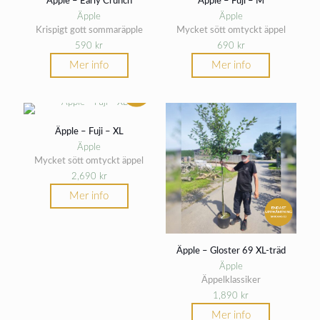
Äpple – Early Crunch
Äpple – Fuji – M
Äpple
Äpple
Krispigt gott sommaräpple
Mycket sött omtyckt äppel
590
kr
690
kr
Mer info
Mer info
Äpple – Fuji – XL
Äpple
Mycket sött omtyckt äppel
2,690
kr
Mer info
Äpple – Gloster 69 XL-träd
Äpple
Äppelklassiker
1,890
kr
Mer info