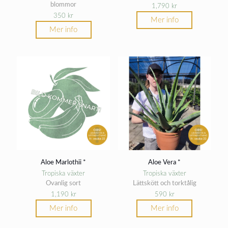
blommor
1,790
kr
350
kr
Mer info
Mer info
Aloe Marlothii *
Aloe Vera *
Tropiska växter
Tropiska växter
Ovanlig sort
Lättskött och torktålig
1,190
kr
590
kr
Mer info
Mer info