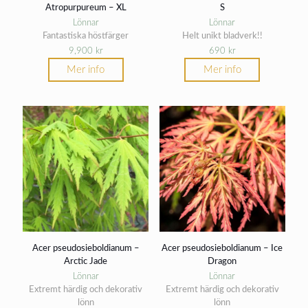
Atropurpureum – XL
S
Lönnar
Lönnar
Fantastiska höstfärger
Helt unikt bladverk!!
9,900
kr
690
kr
Mer info
Mer info
Acer pseudosieboldianum –
Acer pseudosieboldianum – Ice
Arctic Jade
Dragon
Lönnar
Lönnar
Extremt härdig och dekorativ
Extremt härdig och dekorativ
lönn
lönn