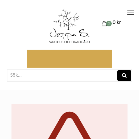
0 kr
0