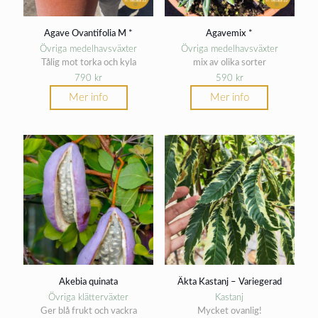
Agave Ovantifolia M *
Agavemix *
Övriga medelhavsväxter
Övriga medelhavsväxter
Tålig mot torka och kyla
mix av olika sorter
790
kr
590
kr
Mer info
Mer info
Akebia quinata
Äkta Kastanj – Variegerad
Övriga klätterväxter
Kastanj
Ger blå frukt och vackra
Mycket ovanlig!