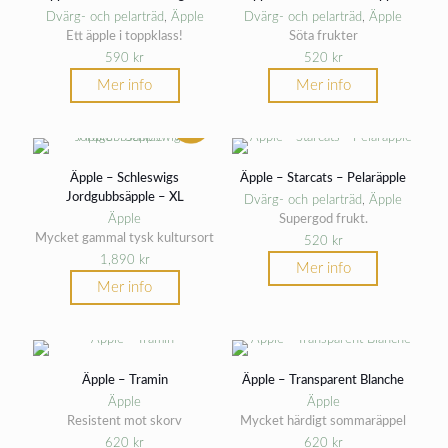
Dvärg- och pelarträd
,
Äpple
Dvärg- och pelarträd
,
Äpple
Ett äpple i toppklass!
Söta frukter
590
kr
520
kr
Mer info
Mer info
Äpple – Schleswigs
Äpple – Starcats – Pelaräpple
Jordgubbsäpple – XL
Dvärg- och pelarträd
,
Äpple
Äpple
Supergod frukt.
Mycket gammal tysk kultursort
520
kr
1,890
kr
Mer info
Mer info
Äpple – Tramin
Äpple – Transparent Blanche
Äpple
Äpple
Resistent mot skorv
Mycket härdigt sommaräppel
620
kr
620
kr