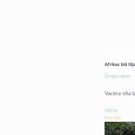
Afrikas blå lil
Övriga växter
Vackra vita 
390
kr
Mer info