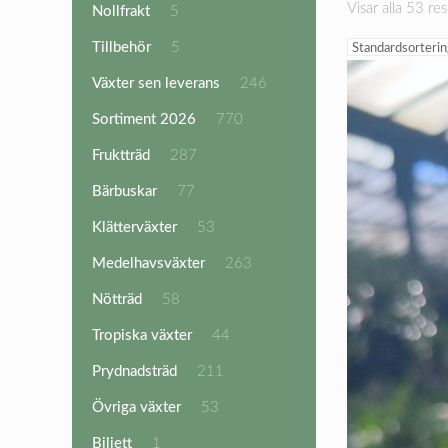
Visar alla 53 res
5
Nollfrakt
5
produkter
5
Tillbehör
5
produkter
246
Växter sen leverans
246
produkter
770
Sortiment 2026
770
produkter
287
Fruktträd
287
produkter
77
Bärbuskar
77
produkter
53
Klätterväxter
53
produkter
263
Medelhavsväxter
263
produkter
58
Nötträd
58
produkter
44
Tropiska växter
44
produkter
211
Prydnadsträd
211
produkter
53
Övriga växter
53
produkter
1
Biljett
1