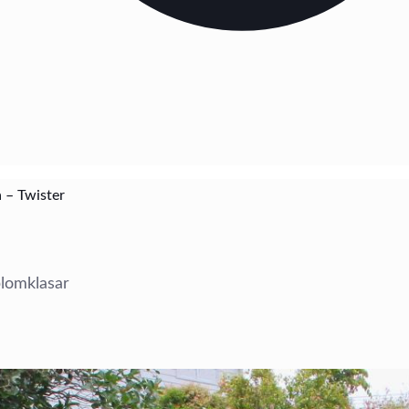
ja – Twister
blomklasar