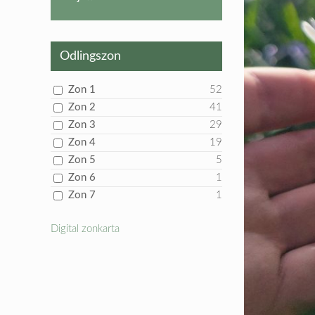
produkt
Odlingszon
Zon 1
52
Zon 2
41
Zon 3
29
Zon 4
19
Zon 5
5
Zon 6
1
Zon 7
1
Digital zonkarta