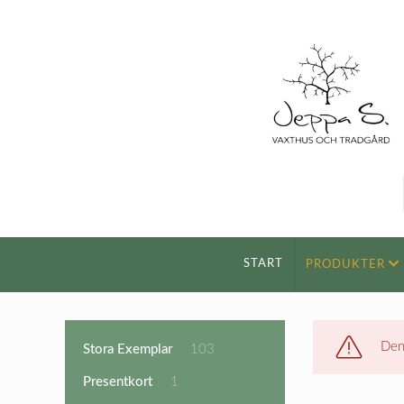
START
PRODUKTER
Den
103
Stora Exemplar
103
produkter
1
Presentkort
1
produkt