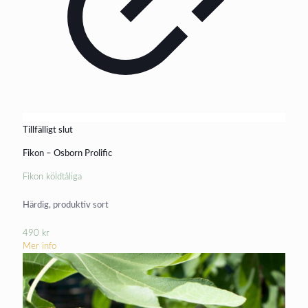
Tillfälligt slut
Fikon – Osborn Prolific
Fikon köldtåliga
Härdig, produktiv sort
490
kr
Mer info