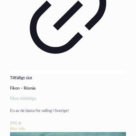
Tillfälligt slut
Fikon – Rösnäs
Fikon köldtåliga
En av de bästa för odling i Sverige!
390
kr
Mer info