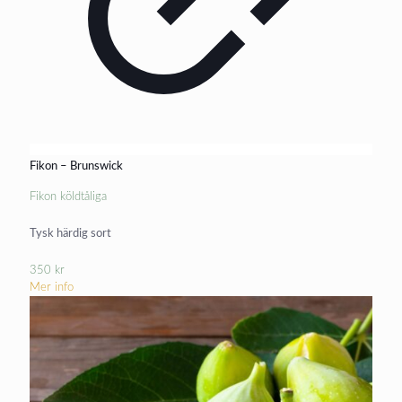
Fikon – Brunswick
Fikon köldtåliga
Tysk härdig sort
350
kr
Mer info