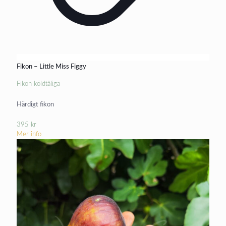
Fikon – Little Miss Figgy
Fikon köldtåliga
Härdigt fikon
395
kr
Mer info