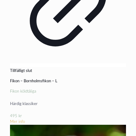
Tillfälligt slut
Fikon – Bornholmsfikon – L
Fikon köldtåliga
Härdig klassiker
495
kr
Mer info