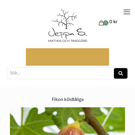
0 kr
0
Fikon köldtåliga