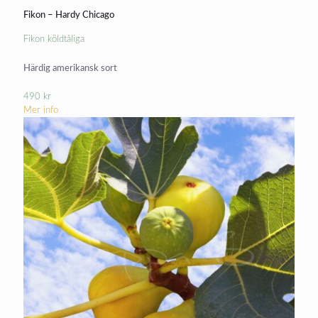
Fikon – Hardy Chicago
Fikon köldtåliga
Härdig amerikansk sort
490
kr
Mer info