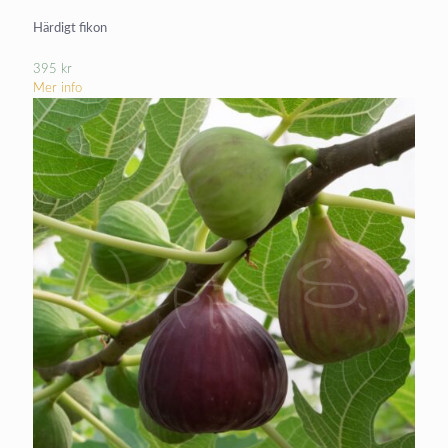
Härdigt fikon
395
kr
Mer info